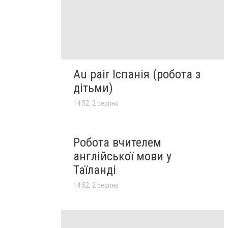
Au pair Іспанія (робота з
дітьми)
14:52, 2 серпня
Робота вчителем
англійської мови у
Таїланді
14:52, 2 серпня