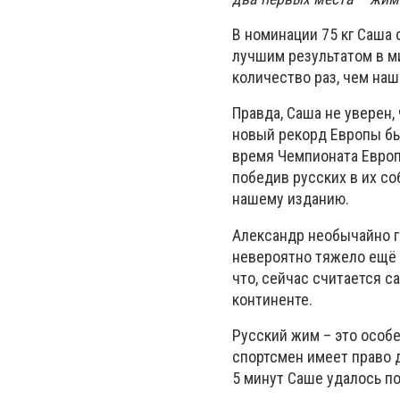
В номинации 75 кг Саша 
лучшим результатом в м
количество раз, чем наш
Правда, Саша не уверен,
новый рекорд Европы бы
время Чемпионата Европ
победив русских в их со
нашему изданию.
Александр необычайно го
невероятно тяжело ещё и
что, сейчас считается 
континенте.
Русский жим – это особе
спортсмен имеет право д
5 минут Саше удалось по