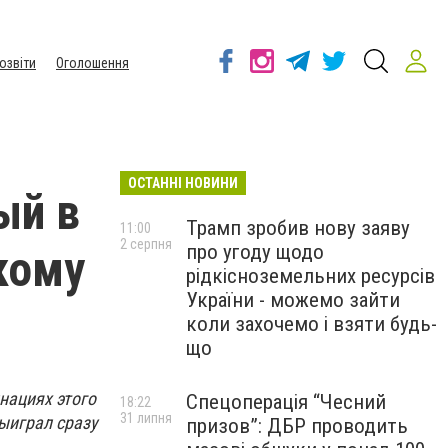
озвіти
Оголошення
ОСТАННІ НОВИНИ
ый в
Трамп зробив нову заяву
11:00
2 серпня
про угоду щодо
кому
рідкісноземельних ресурсів
України - можемо зайти
коли захочемо і взяти будь-
що
нациях этого
Спецоперація “Чесний
18:22
31 липня
ыиграл сразу
призов”: ДБР проводить