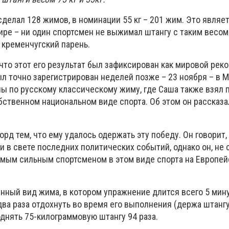
сделал 128 жимов, в номинации 55 кг – 201 жим. Это явля
ире – ни один спортсмен не выжимал штангу с таким весо
 кременчугский парень.
 что этот его результат был зафиксирован как мировой реко
л точно зарегистрирован неделей позже – 23 ноября – в М
ы по русскому классическому жиму, где Саша также взял 
бственном национальном виде спорта. Об этом он рассказа
рд тем, что ему удалось одержать эту победу. Он говорит,
 в свете последних политических событий, однако он, не 
самым сильным спортсменом в этом виде спорта на Европе
нный вид жима, в котором упражнение длится всего 5 мину
ва раза отдохнуть во время его выполнения (держа штангу 
днять 75-килограммовую штангу 94 раза.