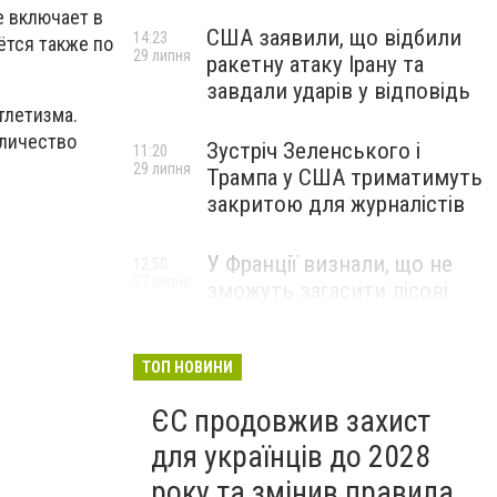
е включает в
США заявили, що відбили
14:23
аётся также по
29 липня
ракетну атаку Ірану та
завдали ударів у відповідь
тлетизма.
оличество
Зустріч Зеленського і
11:20
29 липня
Трампа у США триматимуть
закритою для журналістів
У Франції визнали, що не
12:50
27 липня
зможуть загасити лісові
пожежі біля Бордо до осені
ТОП НОВИНИ
ЄС продовжив захист
для українців до 2028
року та змінив правила