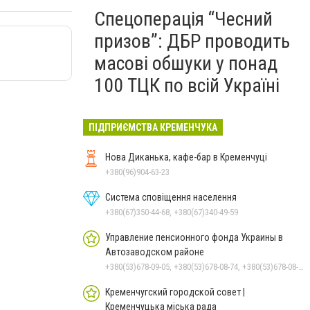
Спецоперація “Чесний
призов”: ДБР проводить
масові обшуки у понад
100 ТЦК по всій Україні
ПІДПРИЄМСТВА КРЕМЕНЧУКА
Нова Диканька, кафе-бар в Кременчуці
+380(96)904-63-23
Система сповіщення населення
+380(67)350-44-68, +380(67)340-49-59
Управление пенсионного фонда Украины в
Автозаводском районе
+380(53)678-09-05, +380(53)678-08-74, +380(53)678-08-83, +380(53)678-08-41, +380(53)678-08-86
Кременчугский городской совет |
Кременчуцька міська рада