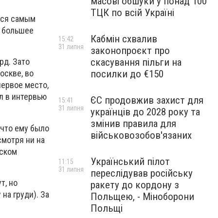
масові обшуки у понад 100
ТЦК по всій Україні
ется самым
м большее
Кабмін схвалив
15:42
31 липня
законопроєкт про
скасування пільги на
рд. Зато
посилки до €150
оскве, во
первое место,
л в интервью
ЄС продовжив захист для
15:41
31 липня
українців до 2028 року та
змінив правила для
 что ему было
військовозобов'язаних
смотря ни на
йском
Український пілот
11:15
31 липня
переслідував російську
т, но
ракету до кордону з
на груди). За
Польщею, - Міноборони
Польщі