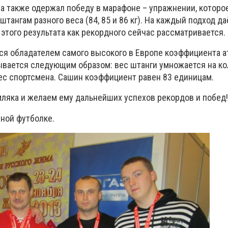
ша также одержал победу в марафоне – упражнении, которо
штангам разного веса (84, 85 и 86 кг). На каждый подход д
 этого результата как рекордного сейчас рассматривается.
тся обладателем самого высокого в Европе коэффициента а
ывается следующим образом: вес штанги умножается на к
вес спортсмена. Сашин коэффициент равен 83 единицам.
ляка и желаем ему дальнейших успехов рекордов и побед!
рной футболке.