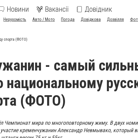
Новини
Вакансії
Довідник
Нерухомість
Авто / Мото
Погода
Довідкова
Дозвілля
Фот
ду спорта (ФОТО)
жанин - самый сильн
о национальному русс
рта (ФОТО)
ёл Чемпионат мира по многоповторному жиму. В двух номи
участие кременчужанин Александр Невмывако, который в
штанги весом 75 кг и 55кг.