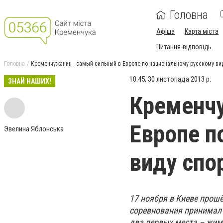
Головна
Афіша
Карта міста
Питання-відповідь
Головна
Кременчужанин - самый сильный в Европе по национальному русскому ви
10:45, 30 листопада 2013 р.
ЗНАЙ НАШИХ!
Кременчу
Европе п
Эвелина Яблонська
виду спо
17 ноября в Киеве прош
соревнования принимал 
два первых места – жим 