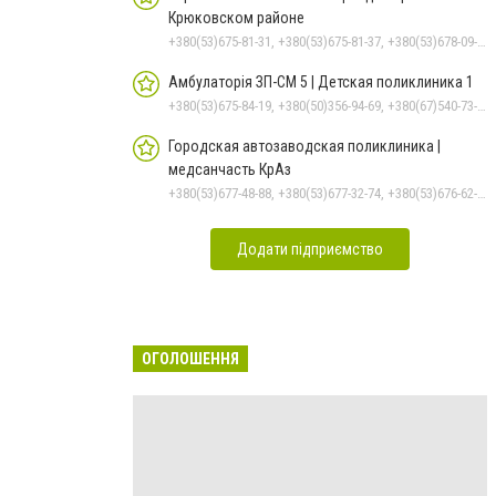
Крюковском районе
+380(53)675-81-31, +380(53)675-81-37, +380(53)678-09-01, +380(53)675-81-32, +380(53)675-81-40, +380(53)675-81-33, +380(53)675-81-38, +380(53)678-08-87
Амбулаторія ЗП-СМ 5 | Детская поликлиника 1
+380(53)675-84-19, +380(50)356-94-69, +380(67)540-73-87
Городская автозаводская поликлиника |
медсанчасть КрАз
+380(53)677-48-88, +380(53)677-32-74, +380(53)676-62-99, +380536766187
Додати підприємство
ОГОЛОШЕННЯ