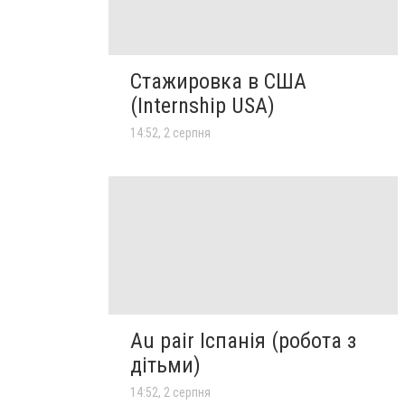
Стажировка в США
(Internship USA)
14:52, 2 серпня
Au pair Іспанія (робота з
дітьми)
14:52, 2 серпня