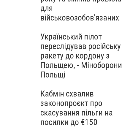
для
військовозобов'язаних
Український пілот
переслідував російську
ракету до кордону з
Польщею, - Міноборони
Польщі
Кабмін схвалив
законопроєкт про
скасування пільги на
посилки до €150