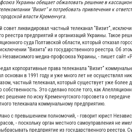
фсоюз Украины обещает обжаловать решение в кассацион
телекомпании "Визит" и потребовать привлечения к ответс
городской власти Кременчуга.
 совет ликвидировал частный телеканал "Визит", исключив
го реестра предприятий и организаций Украины. Такое реш
ционного суда Полтавской области, который отказал горсо
исключении "Визита" из государственного реестра. Об это
 Независимого медиа-профсоюза Украины, - пишет сайт «Р
ередал корпоративные права телеканала "Визит" коммуналь
л основан в 1991 году и уже много лет не осуществлял ни
азом, частный телеканал, который существует уже более д
 собственность. Это сделано после того, как Апелляцион
ес решение по иску Кременчугского горсовета о передаче
тного телеканала коммунальному предприятию.
лано с превышением полномочий, - говорит юрист Незави
асов, - поскольку орган местного самоуправления не имел
выбрасывать предприятие из государственного реестра. С