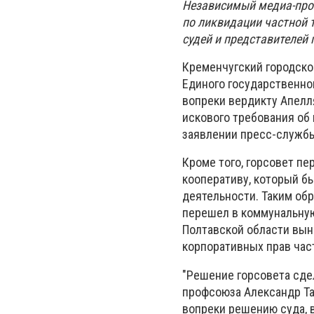
Независимый медиа-про
по ликвидации частной 
судей и представителей 
Кременчугский городской
Единого государственно
вопреки вердикту Апелля
искового требования об 
заявлении пресс-службы
Кроме того, горсовет п
кооперативу, который бы
деятельности. Таким обр
перешел в коммунальную
Полтавской области вын
корпоративных прав час
"Решение горсовета сде
профсоюза Александр Тар
вопреки решению суда, 