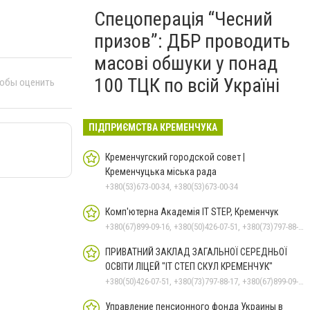
Спецоперація “Чесний
призов”: ДБР проводить
масові обшуки у понад
100 ТЦК по всій Україні
тобы оценить
ПІДПРИЄМСТВА КРЕМЕНЧУКА
Кременчугский городской совет |
Кременчуцька міська рада
+380(53)673-00-34, +380(53)673-00-34
Комп'ютерна Академія IT STEP, Кременчук
+380(67)899-09-16, +380(50)426-07-51, +380(73)797-88-17
ПРИВАТНИЙ ЗАКЛАД ЗАГАЛЬНОЇ СЕРЕДНЬОЇ
ОСВІТИ ЛІЦЕЙ "ІТ СТЕП СКУЛ КРЕМЕНЧУК"
+380(50)426-07-51, +380(73)797-88-17, +380(67)899-09-16
Управление пенсионного фонда Украины в