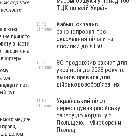
масові обшуки у понад 100
ном порядке
ТЦК по всій Україні
твенности
Кабмін схвалив
15:42
 его из
31 липня
законопроєкт про
ение принято
скасування пільги на
вету в части
посилки до €150
м говорится в
епортёр».
ЄС продовжив захист для
15:41
31 липня
українців до 2028 року та
ному
змінив правила для
какой
військовозобов'язаних
вадцати лет,
ный суд
Український пілот
11:15
31 липня
переслідував російську
ракету до кордону з
симого медиа-
Польщею, - Міноборони
 права,
Польщі
уд в целом