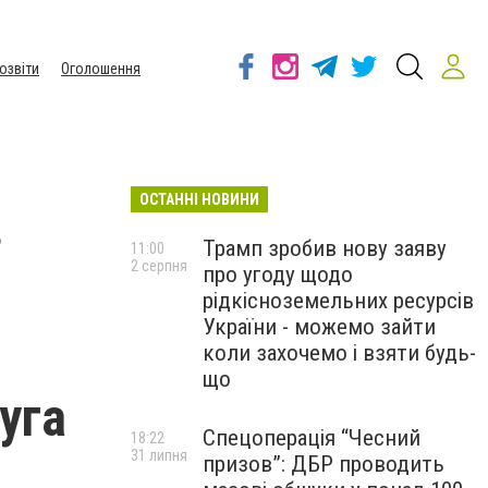
озвіти
Оголошення
ОСТАННІ НОВИНИ
з
Трамп зробив нову заяву
11:00
2 серпня
про угоду щодо
рідкісноземельних ресурсів
України - можемо зайти
коли захочемо і взяти будь-
що
уга
Спецоперація “Чесний
18:22
31 липня
призов”: ДБР проводить