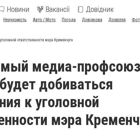
Новини
Вакансії
Довідник
Нерухомість
Авто / Мото
Погода
Довідкова
Дозвілля
Фот
уголовной ответственности мэра Кременчуга
имый медиа-профсою
будет добиваться
ния к уголовной
енности мэра Кременч