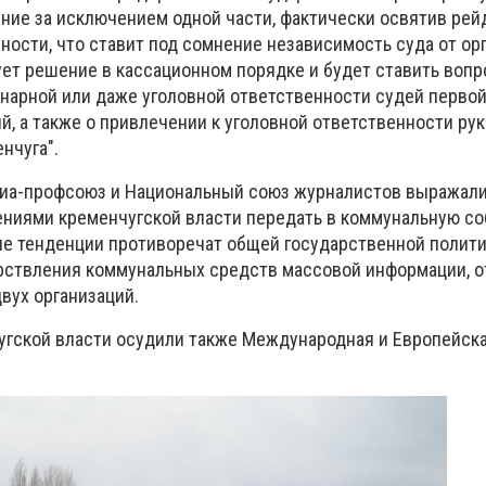
ние за исключением одной части, фактически освятив рей
ности, что ставит под сомнение независимость суда от орг
т решение в кассационном порядке и будет ставить вопр
нарной или даже уголовной ответственности судей первой
й, а также о привлечении к уголовной ответственности ру
нчуга".
иа-профсоюз и Национальный союз журналистов выражал
ниями кременчугской власти передать в коммунальную с
кие тенденции противоречат общей государственной полит
рствления коммунальных средств массовой информации, о
вух организаций.
угской власти осудили также Международная и Европейск