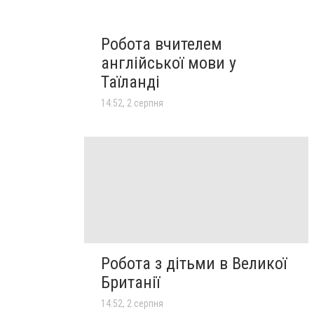
Робота вчителем
англійської мови у
Таїланді
14:52, 2 серпня
Робота з дітьми в Великої
Британії
14:52, 2 серпня