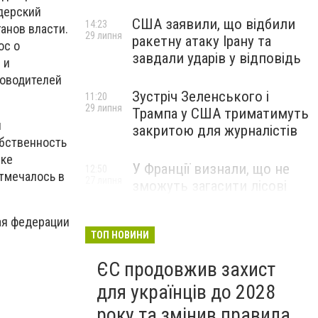
дерский
США заявили, що відбили
14:23
анов власти.
29 липня
ракетну атаку Ірану та
ос о
завдали ударів у відповідь
 и
ководителей
Зустріч Зеленського і
11:20
29 липня
Трампа у США триматимуть
и
закритою для журналістів
обственность
ике
У Франції визнали, що не
12:50
тмечалось в
27 липня
зможуть загасити лісові
пожежі біля Бордо до осені
ая федерации
ТОП НОВИНИ
ЄС продовжив захист
для українців до 2028
року та змінив правила