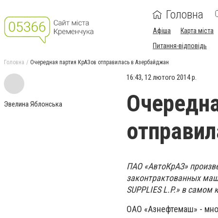
Головна
Афіша
Карта міста
Питання-відповідь
Головна
Очередная партия КрАЗов отправилась в Азербайджан
16:43, 12 лютого 2014 р.
Очередна
Эвелина Яблонська
отправил
ПАО «АвтоКрАЗ» произве
законтрактованных маш
SUPPLIES L.P.» в самом 
ОАО «Азнефтемаш» - мно