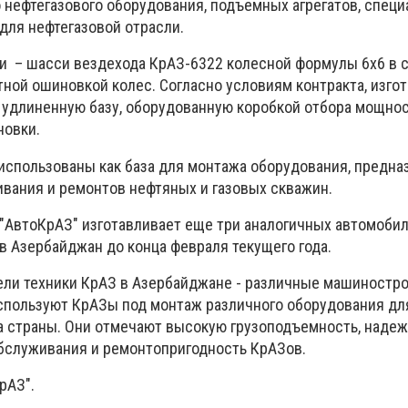
 нефтегазового оборудования, подъемных агрегатов, спец
для нефтегазовой отрасли.
 – шасси вездехода КрАЗ-6322 колесной формулы 6х6 в 
тной ошиновкой колес. Согласно условиям контракта, изго
удлиненную базу, оборудованную коробкой отбора мощно
новки.
использованы как база для монтажа оборудования, предна
вания и ремонтов нефтяных и газовых скважин.
"АвтоКрАЗ" изготавливает еще три аналогичных автомобил
в Азербайджан до конца февраля текущего года.
ли техники КрАЗ в Азербайджане - различные машиностр
спользуют КрАЗы под монтаж различного оборудования дл
а страны. Они отмечают высокую грузоподъемность, наде
обслуживания и ремонтопригодность КрАЗов.
рАЗ".