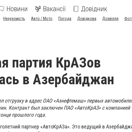
Новини
Вакансії
Довідник
Нерухомість
Авто / Мото
Погода
Довідкова
Дозвілля
Фот
я партия КрАЗов
ась в Азербайджан
л отгрузку в адрес ОАО «Азнефтемаш» первых автомобилей
ин. Контракт был заключен ПАО «АвтоКрАЗ» с компанией
конце прошлого года.
голетний партнер «АвтоКрАЗа». Это ведущий в Азербайджа