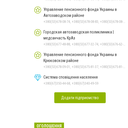
Управление пенсионного фонда Украины в
Автозаводском районе
+380(53)678-08-74, +380(53)678-08-83, +380(53)678-08-41, +380(53)678-08-86, +380(53)678-09-05
Городская автозаводская поликлиника |
медсанчасть КрАз
+380(53)677-48-88, +380(53)677-32-74, +380(53)676-62-99, +380536766187
Управление пенсионного фонда Украины в
Крюковском районе
+380(53)678-09-01, +380(53)675-81-37, +380(53)675-81-32, +380(53)675-81-40, +380(53)675-81-33, +380(53)675-81-38, +380(53)675-81-31, +380(53)678-08-87
Система сповіщення населення
+380(67)350-44-68, +380(67)340-49-59
Додати підприємство
ОГОЛОШЕННЯ