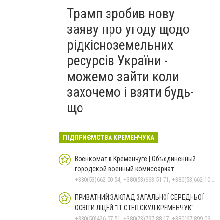
Трамп зробив нову
заяву про угоду щодо
рідкісноземельних
ресурсів України -
можемо зайти коли
захочемо і взяти будь-
що
ПІДПРИЄМСТВА КРЕМЕНЧУКА
Военкомат в Кременчуге | Объединенный
городской военный комиссариат
+380(53)662-00-54, +380(53)663-51-71, +380(53)662-10-35
ПРИВАТНИЙ ЗАКЛАД ЗАГАЛЬНОЇ СЕРЕДНЬОЇ
ОСВІТИ ЛІЦЕЙ "ІТ СТЕП СКУЛ КРЕМЕНЧУК"
+380(50)426-07-51, +380(73)797-88-17, +380(67)899-09-16