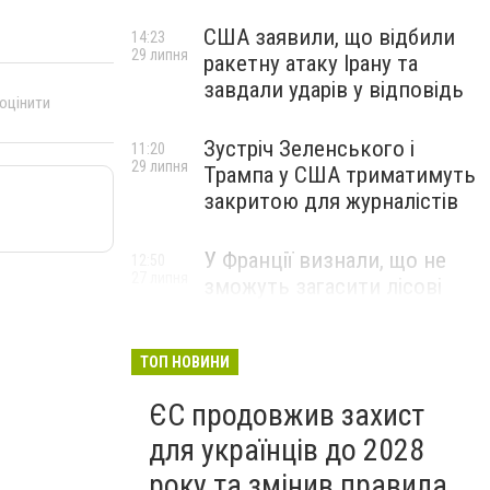
США заявили, що відбили
14:23
29 липня
ракетну атаку Ірану та
завдали ударів у відповідь
 оцінити
Зустріч Зеленського і
11:20
29 липня
Трампа у США триматимуть
закритою для журналістів
У Франції визнали, що не
12:50
27 липня
зможуть загасити лісові
пожежі біля Бордо до осені
ТОП НОВИНИ
ЄС продовжив захист
для українців до 2028
року та змінив правила