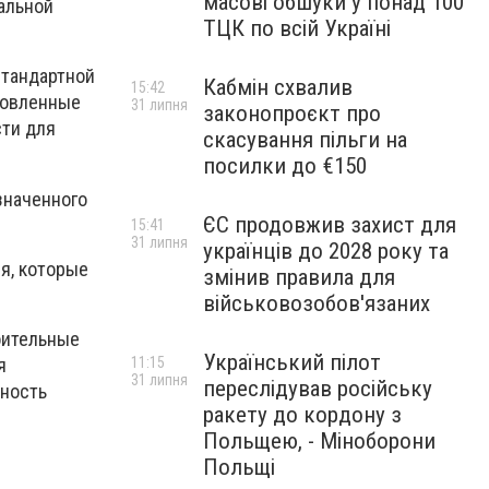
масові обшуки у понад 100
иальной
ТЦК по всій Україні
стандартной
Кабмін схвалив
15:42
товленные
31 липня
законопроєкт про
сти для
скасування пільги на
посилки до €150
значенного
ЄС продовжив захист для
15:41
31 липня
українців до 2028 року та
я, которые
змінив правила для
військовозобов'язаних
оительные
Український пілот
я
11:15
31 липня
переслідував російську
жность
ракету до кордону з
Польщею, - Міноборони
Польщі