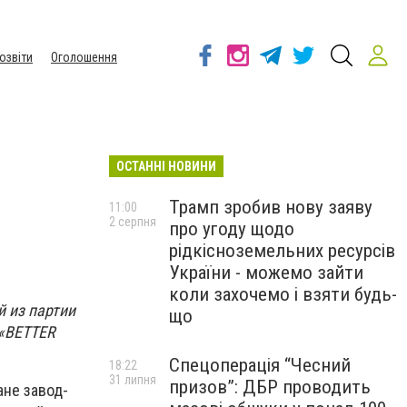
озвіти
Оголошення
ОСТАННІ НОВИНИ
Трамп зробив нову заяву
11:00
2 серпня
про угоду щодо
рідкісноземельних ресурсів
України - можемо зайти
коли захочемо і взяти будь-
 из партии
що
 «BETTER
Спецоперація “Чесний
18:22
31 липня
призов”: ДБР проводить
не завод-