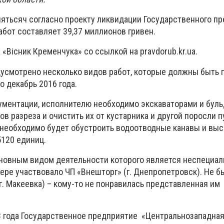
ятьсяч согласно проекту ликвидации Государственного п
абот составляет 39,37 миллионов гривен.
 «Вісник Кременчука» со ссылкой на pravdorub.kr.ua.
усмотрено несколько видов работ, которые должны быть 
о декабрь 2016 года.
ументации, исполнителю необходимо экскаваторами и бул
ов разреза и очистить их от кустарника и другой поросли 
необходимо будет обустроить водоотводные канавы и выс
5120 единиц.
новным видом деятельности которого является неспециа
дере участвовало ЧП «Внешторг» (г. Днепропетровск). Не 
г. Макеевка) – кому-то не понравилась представленная им
3 года Государственное предприятие
«Центральнозападная