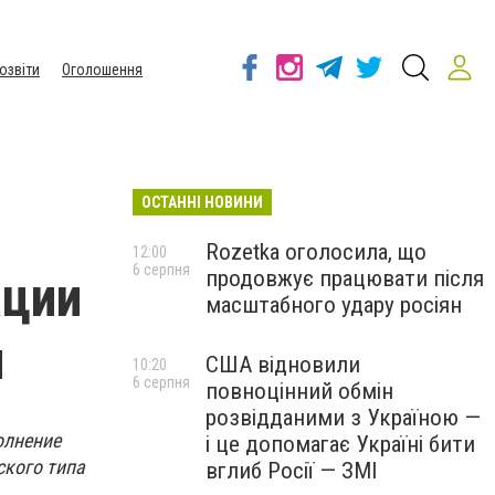
озвіти
Оголошення
ОСТАННІ НОВИНИ
Rozetka оголосила, що
12:00
6 серпня
продовжує працювати після
ации
масштабного удару росіян
ы
США відновили
10:20
6 серпня
повноцінний обмін
розвідданими з Україною —
олнение
і це допомагає Україні бити
ского типа
вглиб Росії — ЗМІ