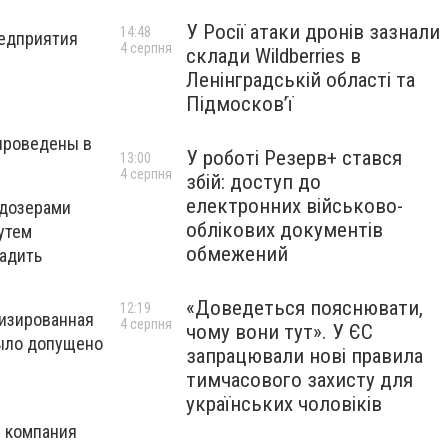
У Росії атаки дронів зазнали
14:48
редприятия
4 серпня
склади Wildberries в
Ленінградській області та
Підмосков’ї
проведены в
У роботі Резерв+ стався
13:00
4 серпня
збій: доступ до
електронних військово-
ьдозерами
облікових документів
путем
обмежений
адить
«Доведеться пояснювати,
12:19
лизированная
4 серпня
чому вони тут». У ЄС
было допущено
запрацювали нові правила
тимчасового захисту для
українських чоловіків
 компания