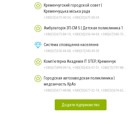
Кременчугский городской совет |
Кременчуцька міська рада
+380(53)673-00-34, +380(53)673-00-34
Амбулаторія ЗП-СМ 5 | Детская поликлиника 1
+380(53)675-84-19, +380(50)356-94-69, +380(67)540-73-87
Система сповіщення населення
+380(67)350-44-68, +380(67)340-49-59
Комп'ютерна Академія IT STEP, Кременчук
+380(67)899-09-16, +380(50)426-07-51, +380(73)797-88-17
Городская автозаводская поликлиника |
медсанчасть КрАз
+380(53)677-48-88, +380(53)677-32-74, +380(53)676-62-99, +380536766187
Додати підприємство