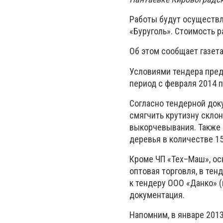
Работы будут осуществл
«Буруголь». Стоимость р
Об этом сообщает газета
Условиями тендера пред
период с февраля 2014 п
Согласно тендерной док
смягчить крутизну склон
выкорчевывания. Также 
деревья в количестве 1
Кроме ЧП «Тех–Маш», ос
оптовая торговля, в тен
к тендеру ООО «Данко» (
документация.
Напомним, в январе 201