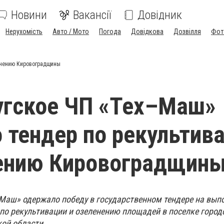
Новини
Вакансії
Довідник
Нерухомість
Авто / Мото
Погода
Довідкова
Дозвілля
Фот
енению Кировоградщины
угское ЧП «Тех–Маш»
 тендер по рекультив
нению Кировоградщин
Маш» одержало победу в государственном тендере на вып
 по рекультивации и озеленению площадей в поселке город
ой области.