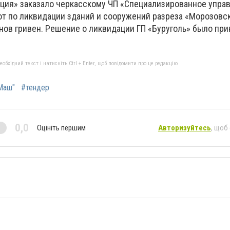
ция» заказало черкасскому ЧП «Специализированное упра
т по ликвидации зданий и сооружений разреза «Морозовс
нов гривен. Решение о ликвидации ГП «Буруголь» было при
бхідний текст і натисніть Ctrl + Enter, щоб повідомити про це редакцію
Маш"
#тендер
0,0
Оцініть першим
Авторизуйтесь
, щоб