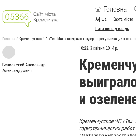
Головна
Афіша
Карта міста
Питання-відповідь
Головна
Кременчугское ЧП «Тех–Маш» выиграло тендер по рекультивации и озел
10:22, 3 квітня 2014 р.
Кременч
Белковский Александр
Александрович
выиграло
и озеле
Кременчугское ЧП «Тех–
горнотехнических работ
Пантаевке Кировоградск