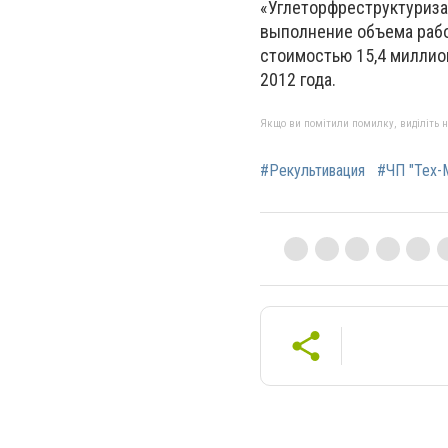
«Углеторфреструктуриза
выполнение объема рабо
стоимостью 15,4 миллио
2012 года.
Якщо ви помітили помилку, виділіть нео
#Рекультивация
#ЧП "Тех-