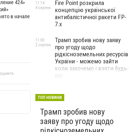
вление 424»
Fire Point розкрила
11:14
4 серпня
кий»
концепцію української
нято в начале
антибалістичної ракети FP-
7.x
Трамп зробив нову заяву
11:00
2 серпня
про угоду щодо
рідкісноземельних ресурсів
України - можемо зайти
коли захочемо і взяти будь-
 оцінити
що
Спецоперація “Чесний
18:22
31 липня
призов”: ДБР проводить
ТОП НОВИНИ
масові обшуки у понад 100
Трамп зробив нову
ТЦК по всій Україні
заяву про угоду щодо
рідкісноземельних