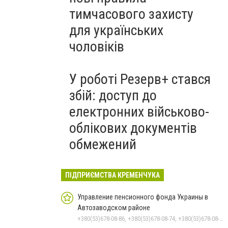
тимчасового захисту
для українських
чоловіків
У роботі Резерв+ стався
збій: доступ до
електронних військово-
облікових документів
обмежений
ПІДПРИЄМСТВА КРЕМЕНЧУКА
Управление пенсионного фонда Украины в
Автозаводском районе
+380(53)678-08-86, +380(53)678-08-74, +380(53)678-08-83, +380(53)678-08-41, +380(53)678-09-05