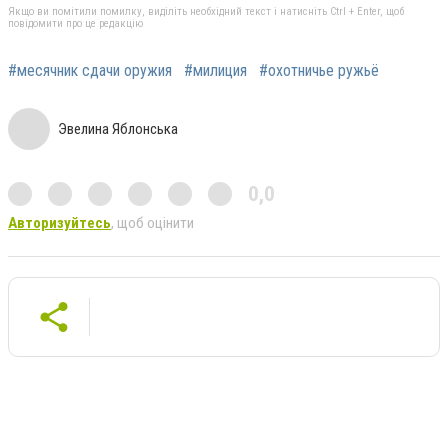
Якщо ви помітили помилку, виділіть необхідний текст і натисніть Ctrl + Enter, щоб
повідомити про це редакцію
#месячник сдачи оружия
#милиция
#охотничье ружьё
Эвелина Яблонська
0,0
Авторизуйтесь
, щоб оцінити