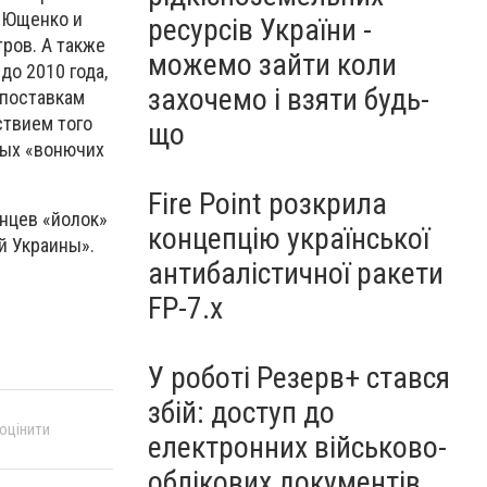
у Ющенко и
ресурсів України -
ров. А также
можемо зайти коли
до 2010 года,
захочемо і взяти будь-
 поставкам
ствием того
що
овых «вонючих
Fire Point розкрила
нцев «йолок»
концепцію української
й Украины».
антибалістичної ракети
FP-7.x
У роботі Резерв+ стався
збій: доступ до
 оцінити
електронних військово-
облікових документів