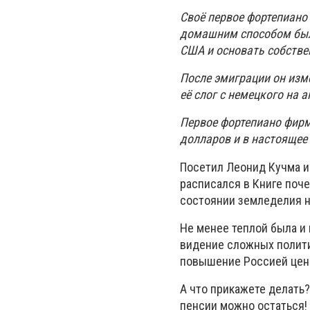
Своё первое фортепиано 
домашним способом были
США и основать собств
После эмиграции он изм
её слог с немецкого на а
Первое фортепиано фирм
долларов и в настоящее
Посетил Леонид Кучма и
расписался в Книге поче
состоянии земледелия 
Не менее теплой была и
видение сложных полити
повышение Россией цены
А что прикажете делать?
пенсии можно остаться!