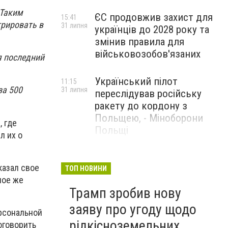
 Таким
ЄС продовжив захист для
15:41
грировать в
31 липня
українців до 2028 року та
змінив правила для
військовозобов'язаних
я последний
Український пілот
11:15
за 500
31 липня
переслідував російську
ракету до кордону з
Польщею, - Міноборони
 где
Польщі
л их о
США заявили, що відбили
14:23
29 липня
казал свое
ракетну атаку Ірану та
ТОП НОВИНИ
ное же
завдали ударів у відповідь
Трамп зробив нову
заяву про угоду щодо
ерсональной
рідкісноземельних
оговорить