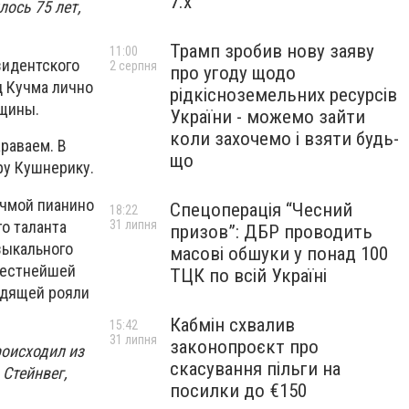
7.x
ось 75 лет,
Трамп зробив нову заяву
11:00
зидентского
2 серпня
про угоду щодо
д Кучма лично
рідкісноземельних ресурсів
вщины.
України - можемо зайти
коли захочемо і взяти будь-
раваем. В
що
ру Кушнерику.
чмой пианино
Спецоперація “Чесний
18:22
о таланта
31 липня
призов”: ДБР проводить
зыкального
масові обшуки у понад 100
вестнейшей
ТЦК по всій Україні
одящей рояли
Кабмін схвалив
15:42
31 липня
законопроєкт про
роисходил из
скасування пільги на
 Стейнвег,
посилки до €150