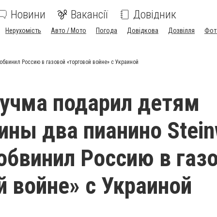
Новини
Вакансії
Довідник
Нерухомість
Авто / Мото
Погода
Довідкова
Дозвілля
Фот
обвинил Россию в газовой «торговой войне» с Украиной
учма подарил детям
ны два пианино Stei
 обвинил Россию в газ
й войне» с Украиной