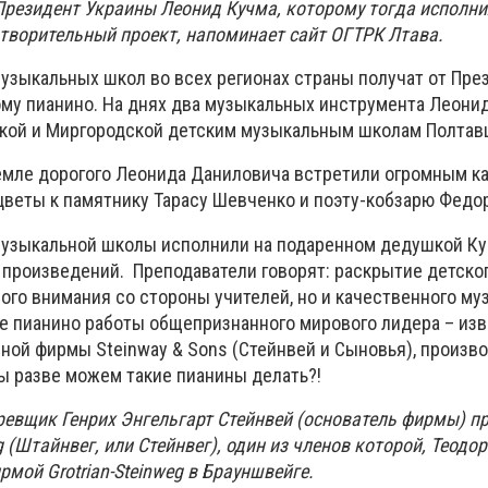
Президент Украины Леонид Кучма, которому тогда исполнил
творительный проект, напоминает сайт ОГТРК Лтава.
узыкальных школ во всех регионах страны получат от Пре
ому пианино. На днях два музыкальных инструмента Леони
ской и Миргородской детским музыкальным школам Полта
емле дорогого Леонида Даниловича встретили огромным ка
цветы к памятнику Тарасу Шевченко и поэту-кобзарю Федо
музыкальной школы исполнили на подаренном дедушкой Ку
 произведений. Преподаватели говорят: раскрытие детског
ого внимания со стороны учителей, но и качественного му
же пианино работы общепризнанного мирового лидера – из
ной фирмы Steinway & Sons (Стейнвей и Сыновья), произв
Мы разве можем такие пианины делать?!
ревщик Генрих Энгельгарт Стейнвей (основатель фирмы) п
 (Штайнвег, или Стейнвег), один из членов которой, Теодор
мой Grotrian-Steinweg в Брауншвейге.