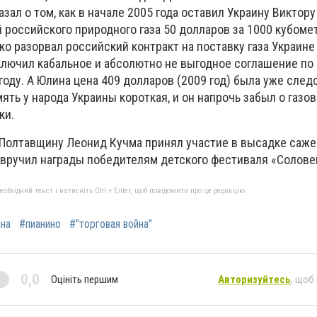
казал о том, как в начале 2005 года оставил Украину Виктор
российского природного газа 50 долларов за 1000 кубомет
ко разорвал российский контракт на поставку газа Украине 
ключил кабальное и абсолютно не выгодное соглашение по
 году. А Юлина цена 409 долларов (2009 год) была уже след
мять у народа Украины короткая, и он напрочь забыл о газ
ки.
 Полтавщину Леонид Кучма принял участие в высадке саже
о вручил награды победителям детского фестиваля «Солове
бхідний текст і натисніть Ctrl + Enter, щоб повідомити про це редакцію
на
#пианино
#"торговая война"
0,0
Оцініть першим
Авторизуйтесь
, щоб