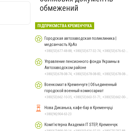
обмежений
ПІДПРИЄМСТВА КРЕМЕНЧУКА
Городская автозаводская поликлиника |
медсанчасть КрАз
+380(53)677-48-88, +380(53)677-32-74, +380(53)676-62-99, +380536766187
Управление пенсионного фонда Украины в
Автозаводском районе
+380(53)678-08-74, +380(53)678-08-83, +380(53)678-08-41, +380(53)678-08-86, +380(53)678-09-05
Военкомат в Кременчуге | Объединенный
городской военный комиссариат
+380(53)662-10-35, +380(53)663-51-71, +380(53)662-00-54
Нова Диканька, кафе-бар в Кременчуці
+380(96)904-63-23
Комп'ютерна Академія IT STEP, Кременчук
+380(67)899-09-16, +380(50)426-07-51, +380(73)797-88-17