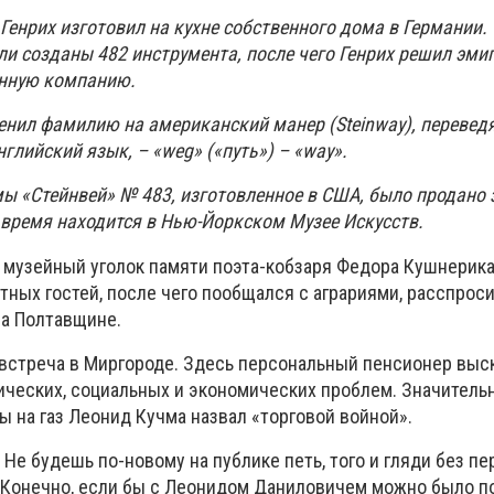
Генрих изготовил на кухне собственного дома в Германии.
 созданы 482 инструмента, после чего Генрих решил эми
енную компанию.
енил фамилию на американский манер (Steinway), перевед
нглийский язык, – «weg» («путь») – «way».
ы «Стейнвей» № 483, изготовленное в США, было продано 
 время находится в Нью-Йоркском Музее Искусств.
 музейный уголок памяти поэта-кобзаря Федора Кушнерика,
тных гостей, после чего пообщался с аграриями, расспроси
на Полтавщине.
 встреча в Миргороде. Здесь персональный пенсионер выс
ческих, социальных и экономических проблем. Значитель
 на газ Леонид Кучма назвал «торговой войной».
 Не будешь по-новому на публике петь, того и гляди без п
 Конечно, если бы с Леонидом Даниловичем можно было п