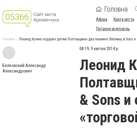
Головна
Афіша
Карта міста
Питання-відповідь
Головна
Леонид Кучма подарил детям Полтавщины два пианино Steinway & Sons и 
08:19, 9 квітня 2014 р.
Леонид К
Белковский Александр
Александрович
Полтавщи
& Sons и
«торгово