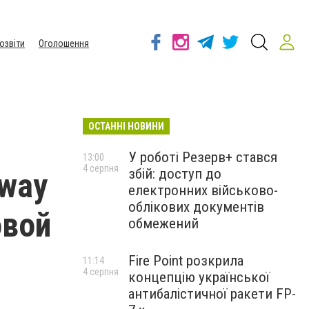
озвіти
Оголошення
ОСТАННІ НОВИНИ
У роботі Резерв+ стався
13:00
4 серпня
збій: доступ до
nway
електронних військово-
облікових документів
овой
обмежений
Fire Point розкрила
11:14
4 серпня
концепцію української
антибалістичної ракети FP-