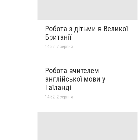
Робота з дітьми в Великої
Британії
14:52, 2 серпня
Робота вчителем
англійської мови у
Таїланді
14:52, 2 серпня