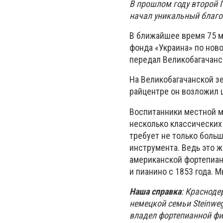
В прошлом году второй 
начал уникальный благо
В ближайшее время 75 м
фонда «Украина» по нов
передал Великобагачан
На Великобагачанской з
райцентре он возложил 
Воспитанники местной 
несколько классических
требует не только больш
инструмента. Ведь это 
американской фортепиан
и пианино с 1853 года. 
Наша справка
: Красноде
немецкой семьи Steinweg
владел фортепианной фир