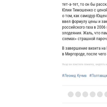
тет-а-тет, то он бы расс
Юлии Тимошенко с ценой 
о том, как самодур Ющен
ввел формулу цены и за
российского газа в 2006
злодеяния. Жаль, что па
схемах» страшной пароч
В завершение визита на
в Миргороде, после чег
Якщо ви помітили помилку, виділіть нео
#Леонид Кучма
#Полтавщи