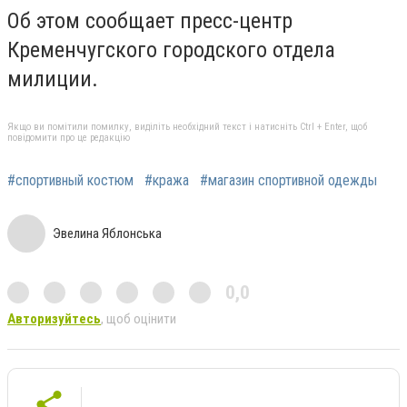
Об этом сообщает пресс-центр
Кременчугского городского отдела
милиции.
Якщо ви помітили помилку, виділіть необхідний текст і натисніть Ctrl + Enter, щоб
повідомити про це редакцію
#спортивный костюм
#кража
#магазин спортивной одежды
Эвелина Яблонська
0,0
Авторизуйтесь
, щоб оцінити