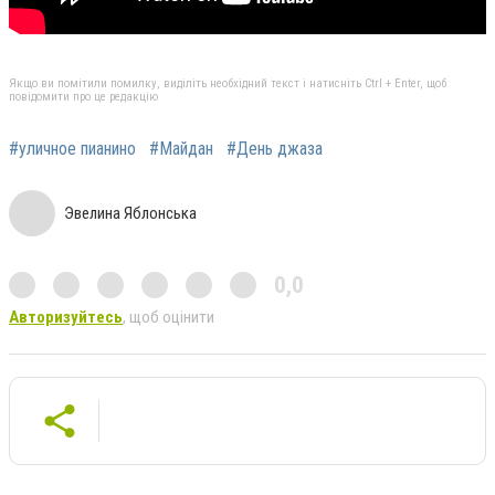
Якщо ви помітили помилку, виділіть необхідний текст і натисніть Ctrl + Enter, щоб
повідомити про це редакцію
#уличное пианино
#Майдан
#День джаза
Эвелина Яблонська
0,0
Авторизуйтесь
, щоб оцінити