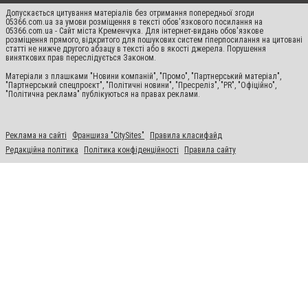
Допускається цитування матеріалів без отримання попередньої згоди
05366.com.ua за умови розміщення в тексті обов'язкового посилання на
05366.com.ua - Сайт міста Кременчука. Для інтернет-видань обов'язкове
розміщення прямого, відкритого для пошукових систем гіперпосилання на цитовані
статті не нижче другого абзацу в тексті або в якості джерела. Порушення
виняткових прав переслідується Законом.
Матеріали з плашками "Новини компаній", "Промо", "Партнерський матеріал",
"Партнерський спецпроєкт", "Політичні новини", "Пресреліз", "PR", "Офіційно",
"Політична реклама" публікуються на правах реклами.
Реклама на сайті
Франшиза "CitySites"
Правила класифайд
Редакційна політика
Політика конфіденційності
Правила сайту