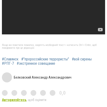
Якщо ви помітили помилку, виділіть необхідний текст і натисніть Ctrl + Enter, щоб
повідомити про це редакцію
#Славянск
#"пророссийские террористы"
#вой сирены
#РПГ-7
#экстренное совещание
Белковский Александр Александрович
0,0
Авторизуйтесь
, щоб оцінити