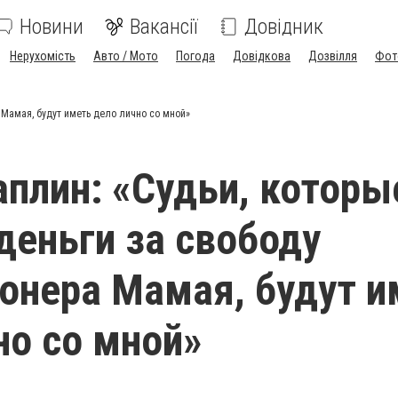
Новини
Вакансії
Довідник
Нерухомість
Авто / Мото
Погода
Довідкова
Дозвілля
Фот
 Мамая, будут иметь дело лично со мной»
аплин: «Судьи, которы
деньги за свободу
онера Мамая, будут и
но со мной»