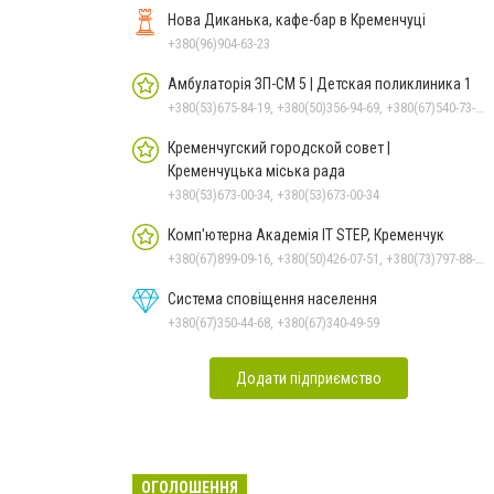
Нова Диканька, кафе-бар в Кременчуці
+380(96)904-63-23
Амбулаторія ЗП-СМ 5 | Детская поликлиника 1
+380(53)675-84-19, +380(50)356-94-69, +380(67)540-73-87
Кременчугский городской совет |
Кременчуцька міська рада
+380(53)673-00-34, +380(53)673-00-34
Комп'ютерна Академія IT STEP, Кременчук
+380(67)899-09-16, +380(50)426-07-51, +380(73)797-88-17
Система сповіщення населення
+380(67)350-44-68, +380(67)340-49-59
Додати підприємство
ОГОЛОШЕННЯ