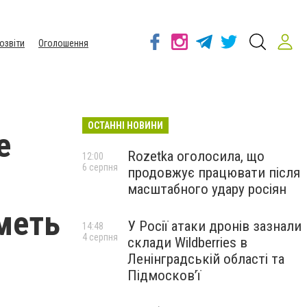
озвіти
Оголошення
ОСТАННІ НОВИНИ
е
Rozetka оголосила, що
12:00
6 серпня
продовжує працювати після
масштабного удару росіян
меть
У Росії атаки дронів зазнали
14:48
4 серпня
склади Wildberries в
Ленінградській області та
Підмосков’ї