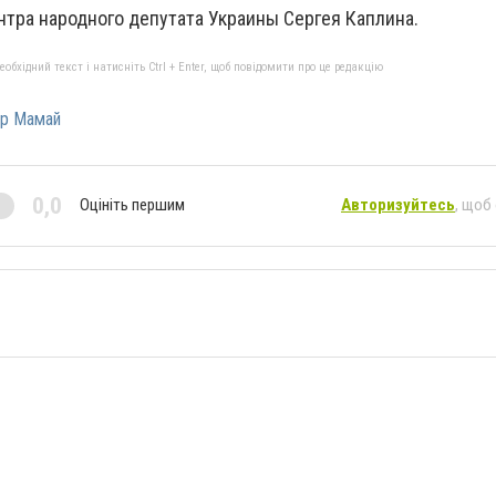
нтра народного депутата Украины Сергея Каплина.
бхідний текст і натисніть Ctrl + Enter, щоб повідомити про це редакцію
р Мамай
0,0
Оцініть першим
Авторизуйтесь
, щоб