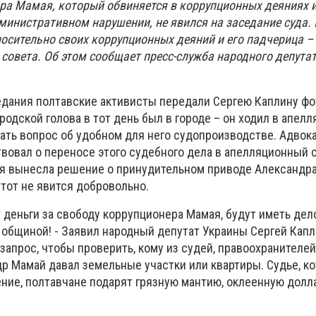
а Мамая, который обвиняется в коррупционных деяниях и
министративном нарушении, не явился на заседание суда.
носительно своих коррупционных деяний и его падчерица –
совета. Об этом сообщает пресс-служба народного депутат
едания полтавские активисты передали Сергею Каплину фо
одской голова в тот день был в городе – он ходил в апел
ать вопрос об удобном для него судопроизводстве. Адвок
вовал о переносе этого судебного дела в апелляционный с
я вынесла решение о принудительном приводе Александр
 тот не явится добровольно.
 деньги за свободу коррупционера Мамая, будут иметь дел
общиной! - Заявил народный депутат Украины Сергей Капли
запрос, чтобы проверить, кому из судей, правоохранителей
р Мамай давал земельные участки или квартиры. Судье, к
ние, полтавчане подарят грязную мантию, оклеенную дол