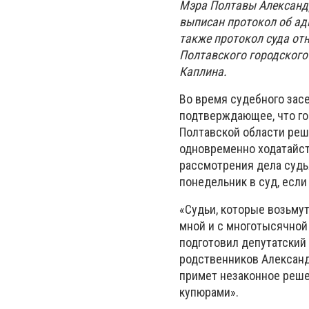
Мэра Полтавы Александр
выписан протокол об ад
также протокол суда от
Полтавского городского 
Каплина.
Во время судебного зас
подтверждающее, что гор
Полтавской области реш
одновременно ходатайст
рассмотрения дела судь
понедельник в суд, если
«Судьи, которые возьмут
мной и с многотысячной 
подготовил депутатский 
родственников Александ
примет незаконное реше
купюрами».