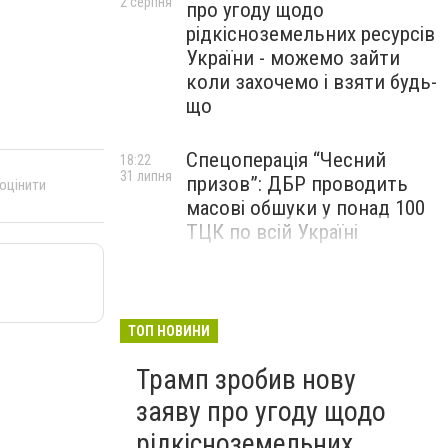
2 серпня
про угоду щодо
рідкісноземельних ресурсів
України - можемо зайти
коли захочемо і взяти будь-
що
Спецоперація “Чесний
18:22
31 липня
призов”: ДБР проводить
 оцінити
масові обшуки у понад 100
ТЦК по всій Україні
Кабмін схвалив
15:42
31 липня
законопроєкт про
скасування пільги на
ТОП НОВИНИ
посилки до €150
Трамп зробив нову
заяву про угоду щодо
рідкісноземельних