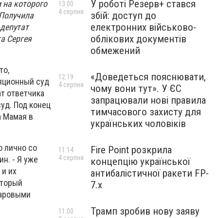
У роботі Резерв+ стався
 на которого
13:00
4 серпня
збій: доступ до
 Получила
електронних військово-
 депутат
облікових документів
а Сергея
обмежений
то,
«Доведеться пояснювати,
12:19
ляционный суд
4 серпня
чому вони тут». У ЄС
ат ответчика
запрацювали нові правила
уд. Под конец
тимчасового захисту для
а Мамая в
українських чоловіків
о лично со
Fire Point розкрила
11:14
4 серпня
н. - Я уже
концепцію української
 и их
антибалістичної ракети FP-
оторый
7.x
ларовыми
Трамп зробив нову заяву
11:00