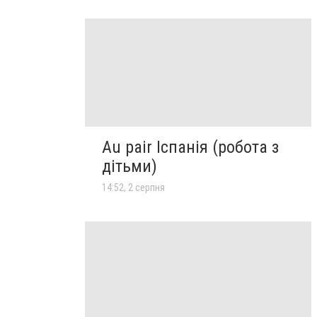
Au pair Іспанія (робота з
дітьми)
14:52, 2 серпня