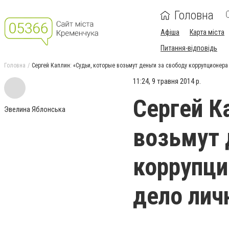
Головна
Афіша
Карта міста
Питання-відповідь
Головна
Сергей Каплин: «Судьи, которые возьмут деньги за свободу коррупционера
11:24, 9 травня 2014 р.
Сергей К
Эвелина Яблонська
возьмут 
коррупци
дело лич