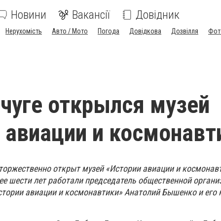
Новини
Вакансії
Довідник
Нерухомість
Авто / Мото
Погода
Довідкова
Дозвілля
Фот
чуге открылся музей
 авиации и космонавт
 торжественно открыт музей «Истории авиации и космонавт
ее шести лет работали председатель общественной органи
стории авиации и космонавтики» Анатолий Бышенко и его 