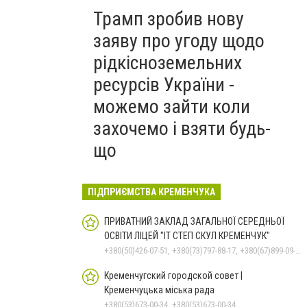
Трамп зробив нову
заяву про угоду щодо
рідкісноземельних
ресурсів України -
можемо зайти коли
захочемо і взяти будь-
що
ПІДПРИЄМСТВА КРЕМЕНЧУКА
ПРИВАТНИЙ ЗАКЛАД ЗАГАЛЬНОЇ СЕРЕДНЬОЇ
ОСВІТИ ЛІЦЕЙ "ІТ СТЕП СКУЛ КРЕМЕНЧУК"
+380(50)426-07-51, +380(73)797-88-17, +380(67)899-09-16
Кременчугский городской совет |
Кременчуцька міська рада
+380(53)673-00-34, +380(53)673-00-34