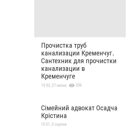
Прочистка труб
канализации Кременчуг.
Сантехник для прочистки
канализации в
Кременчуге
206
19:33, 27 липня
Сімейний адвокат Осадча
Крістина
10:51, 5 серпня