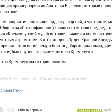
инициатора мероприятия Анатолия Бышенко, который пров
монавтики.
о мероприятия состоялся ряд награждений, в частности, м
 Общества «Союз офицеров Украины» отметили председат
ии «Кременчугский музей истории авиации и космонавтик
очетными грамотами. В этот же день Орден Красной Звезд
 принадлежал погибшему в боях под Харьковом командиру 
вичу, был вручен его сыну – жителю Кременчуга.
нтра Кременчугского горисполкома.
бхідний текст і натисніть Ctrl + Enter, щоб повідомити про це редакцію
космонавтики»
0,0
Оцініть першим
Авторизуйтесь
, щоб