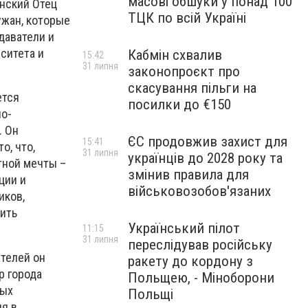
масові обшуки у понад 100
енский Отец
ТЦК по всій Україні
ужан, которые
даватели и
ситета и
Кабмін схвалив
15:42
31 липня
законопроєкт про
скасування пільги на
ется
посилки до €150
но-
. Он
ЄС продовжив захист для
15:41
о, что,
31 липня
українців до 2028 року та
тной мечты –
змінив правила для
ции и
військовозобов'язаних
иков,
ить
Український пілот
11:15
31 липня
переслідував російську
ателей он
ракету до кордону з
р города
Польщею, - Міноборони
ных
Польщі
ия в