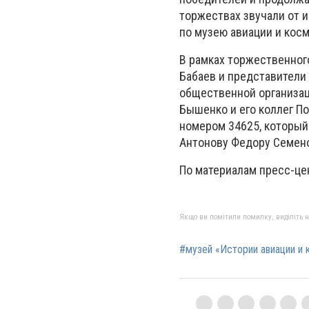
торжествах звучали от 
по музею авиации и кос
В рамках торжественног
Бабаев и представители
общественной организац
Бышенко и его коллег П
номером 34625, который
Антонову Федору Семено
По материалам пресс-це
Якщо ви помітили помилку, виділіть нео
#музей «Истории авиации и 