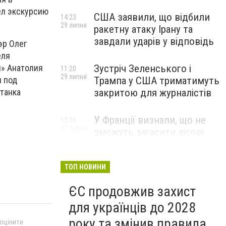
ел экскурсию
США заявили, що відбили
14:23
29 липня
ракетну атаку Ірану та
завдали ударів у відповідь
эр Олег
еля
и» Анатолия
Зустріч Зеленського і
11:20
29 липня
ы под
Трампа у США триматимуть
танка
закритою для журналістів
У Франції визнали, що не
12:50
27 липня
зможуть загасити лісові
пожежі біля Бордо до осені
ТОП НОВИНИ
ЄС продовжив захист
для українців до 2028
року та змінив правила
 оцінити