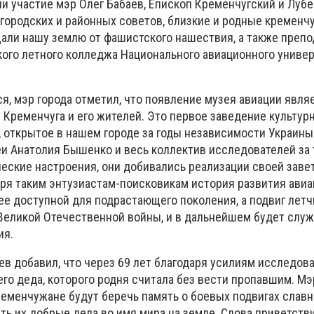
и участие мэр Олег Бабаев, Епископ Кременчугский и Луб
 городских и районных советов, близкие и родные кременч
щали нашу землю от фашистского нашествия, а также препо
ого летного колледжа Национального авиационного универ
я, мэр города отметил, что появление музея авиации явля
Кременчуга и его жителей. Это первое заведение культур
, открытое в нашем городе за годы независимости Украины
и Анатолия Бышенко и весь коллектив исследователей за т
ческие настроения, они добивались реализации своей заве
аря таким энтузиастам-поисковикам история развития авиа
ее доступной для подрастающего поколения, а подвиг летч
еликой Отечественной войны, и в дальнейшем будет служ
ия.
ев добавил, что через 69 лет благодаря усилиям исследов
го деда, которого родня считала без вести пропавшим. Мэ
ременчужане будут беречь память о боевых подвигах слав
ь их добрые дела во имя мира на земле. Слова приветств