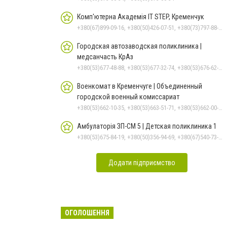
Комп'ютерна Академія IT STEP, Кременчук
+380(67)899-09-16, +380(50)426-07-51, +380(73)797-88-17
Городская автозаводская поликлиника |
медсанчасть КрАз
+380(53)677-48-88, +380(53)677-32-74, +380(53)676-62-99, +380536766187
Военкомат в Кременчуге | Объединенный
городской военный комиссариат
+380(53)662-10-35, +380(53)663-51-71, +380(53)662-00-54
Амбулаторія ЗП-СМ 5 | Детская поликлиника 1
+380(53)675-84-19, +380(50)356-94-69, +380(67)540-73-87
Додати підприємство
ОГОЛОШЕННЯ