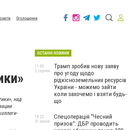
озвіти
Оголошення
ОСТАННІ НОВИНИ
Трамп зробив нову заяву
11:00
2 серпня
про угоду щодо
ики»
рідкісноземельних ресурсів
України - можемо зайти
коли захочемо і взяти будь-
ики», над
що
зации
коллеги-
Спецоперація “Чесний
18:22
31 липня
призов”: ДБР проводить