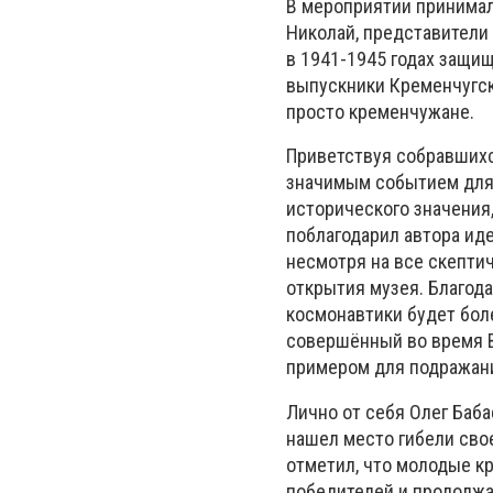
В мероприятии принимал
Николай, представители
в 1941-1945 годах защи
выпускники Кременчугск
просто кременчужане.
Приветствуя собравшихс
значимым событием для 
исторического значения
поблагодарил автора иде
несмотря на все скепти
открытия музея. Благод
космонавтики будет бол
совершённый во время В
примером для подражан
Лично от себя Олег Баба
нашел место гибели свое
отметил, что молодые к
победителей и продолжат