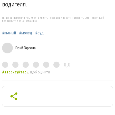
водителя.
Якщо ви помітили помилку, виділіть необхідний текст і натисніть Ctrl + Enter, щоб
повідомити про це редакцію
#пьяный
#мопед
#суд
Юрий Гаргола
0,0
Авторизуйтесь
, щоб оцінити