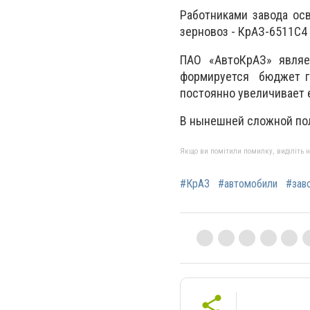
Работниками завода осв
зерновоз - КрАЗ-6511С4
ПАО «АвтоКрАЗ» являе
формируется бюджет го
постоянно увеличивает 
В нынешней сложной пол
Якщо ви помітили помилку, виділіть нео
#КрАЗ
#автомобили
#зав