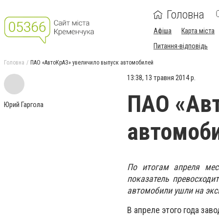
Головна
Афіша
Карта міста
Питання-відповідь
Головна
ПАО «АвтоКрАЗ» увеличило выпуск автомобилей
13:38, 13 травня 2014 р.
ПАО «Авт
Юрий Гаргола
автомоб
По итогам апреля мес
показатель превосходи
автомобили ушли на экс
В апреле этого года заво