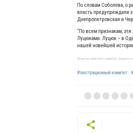
По словам Соболева, о р
власть предупреждали за
Днепропетровская и Черн
"По всем признакам, эт
Луцюками. Луцюк – в Од
нашей новейшей истории"
Якщо ви помітили помилку, виділіть нео
#люстрационный комитет