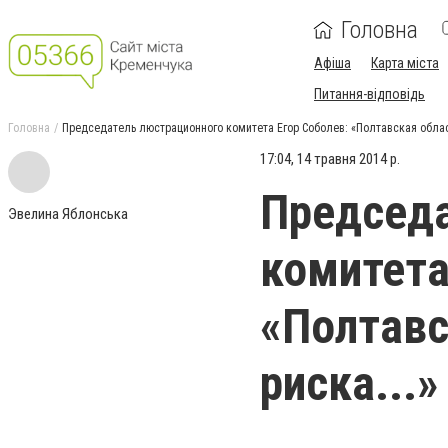
Головна
Афіша
Карта міста
Питання-відповідь
Головна
Председатель люстрационного комитета Егор Соболев: «Полтавская область
17:04, 14 травня 2014 р.
Председа
Эвелина Яблонська
комитета
«Полтавс
риска...»