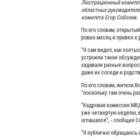
Люстрационный комитет
областных руководителе
комитета Егор Соболев.
По его словам, открыты
ровно месяц и привел к
"Я сам видел, как полт
устроили такое обсужден
задавали разные вопрос
даже их соседи и родств
По его словам, жители 
"поскольку там очень ра
"Кадровая комиссия МВД
уже четвертую неделю, в
оглашался", - сообщил С
"Я публично обращаюсь к