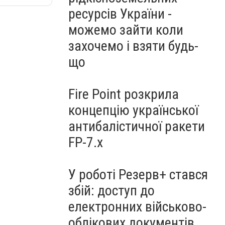
ресурсів України -
можемо зайти коли
захочемо і взяти будь-
що
Fire Point розкрила
концепцію української
антибалістичної ракети
FP-7.x
У роботі Резерв+ стався
збій: доступ до
електронних військово-
облікових документів