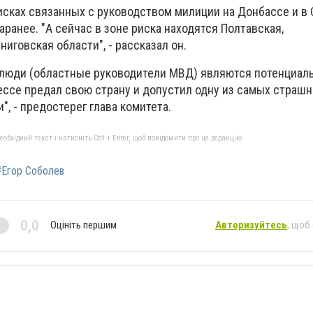
исках связанных с руководством милиции на Донбассе и в 
ранее. "А сейчас в зоне риска находятся Полтавская,
иговская области", - рассказал он.
и люди (областные руководители МВД) являются потенциа
ессе предал свою страну и допустил одну из самых страшн
, - предостерег глава комитета.
бхідний текст і натисніть Ctrl + Enter, щоб повідомити про це редакцію
#Егор Соболев
0,0
Оцініть першим
Авторизуйтесь
, щоб