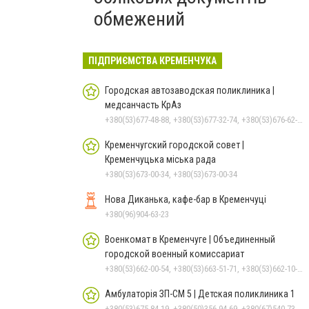
обмежений
ПІДПРИЄМСТВА КРЕМЕНЧУКА
Городская автозаводская поликлиника |
медсанчасть КрАз
+380(53)677-48-88, +380(53)677-32-74, +380(53)676-62-99, +380536766187
Кременчугский городской совет |
Кременчуцька міська рада
+380(53)673-00-34, +380(53)673-00-34
Нова Диканька, кафе-бар в Кременчуці
+380(96)904-63-23
Военкомат в Кременчуге | Объединенный
городской военный комиссариат
+380(53)662-00-54, +380(53)663-51-71, +380(53)662-10-35
Амбулаторія ЗП-СМ 5 | Детская поликлиника 1
+380(53)675-84-19, +380(50)356-94-69, +380(67)540-73-87