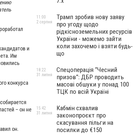
7.x
чению
атель
Трамп зробив нову заяву
11:00
2 серпня
про угоду щодо
проработал
рідкісноземельних ресурсів
України - можемо зайти
коли захочемо і взяти будь-
кандидатов и
що
ета. Им
новились
Спецоперація “Чесний
18:22
31 липня
призов”: ДБР проводить
ого конкурса
масові обшуки у понад 100
ТЦК по всій Україні
 собирается
Кабмін схвалив
15:42
астей – он не
31 липня
законопроєкт про
скасування пільги на
авил он.
посилки до €150