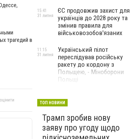
Одессе,
ЄС продовжив захист для
15:41
31 липня
українців до 2028 року та
змінив правила для
військовозобов'язаних
льными
ых трагедий в
Український пілот
11:15
31 липня
переслідував російську
ракету до кордону з
Польщею, - Міноборони
Польщі
США заявили, що відбили
14:23
 оцінити
29 липня
ракетну атаку Ірану та
ТОП НОВИНИ
завдали ударів у відповідь
Трамп зробив нову
заяву про угоду щодо
рідкісноземельних