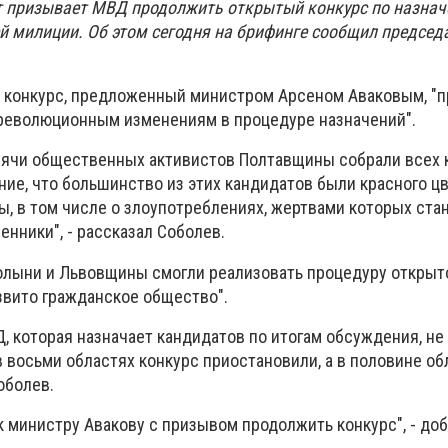
 призывает МВД продолжить открытый конкурс по назна
й милиции. Об этом сегодня на брифинге сообщил председ
й конкурс, предложенный министром Арсеном Аваковым, "
 революционным изменениям в процедуре назначений".
ысячи общественных активистов Полтавщины собрали всех 
ие, что большинство из этих кандидатов были красного цв
ы, в том числе о злоупотреблениях, жертвами которых ста
енники", - рассказал Соболев.
Волыни и Львовщины смогли реализовать процедуру открыт
звито гражданское общество".
, которая назначает кандидатов по итогам обсуждения, не
 восьми областях конкурс приостановили, а в половине обл
оболев.
 министру Авакову с призывом продолжить конкурс", - доб