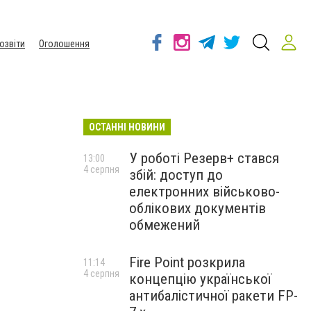
озвіти
Оголошення
ОСТАННІ НОВИНИ
У роботі Резерв+ стався
13:00
4 серпня
збій: доступ до
електронних військово-
облікових документів
обмежений
Fire Point розкрила
11:14
4 серпня
концепцію української
антибалістичної ракети FP-