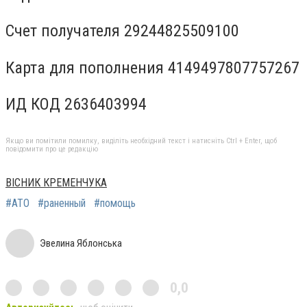
Счет получателя 29244825509100
Карта для пополнения 4149497807757267
ИД КОД 2636403994
Якщо ви помітили помилку, виділіть необхідний текст і натисніть Ctrl + Enter, щоб
повідомити про це редакцію
ВІСНИК КРЕМЕНЧУКА
#АТО
#раненный
#помощь
Эвелина Яблонська
0,0