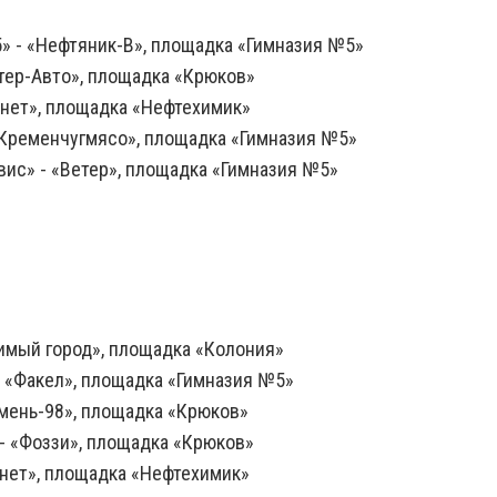
» - «Нефтяник-В», площадка «Гимназия №5»
нтер-Авто», площадка «Крюков»
онет», площадка «Нефтехимик»
 «Кременчугмясо», площадка «Гимназия №5»
вис» - «Ветер», площадка «Гимназия №5»
бимый город», площадка «Колония»
- «Факел», площадка «Гимназия №5»
емень-98», площадка «Крюков»
- «Фоззи», площадка «Крюков»
4нет», площадка «Нефтехимик»