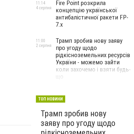
Fire Point розкрила
11:14
4 серпня
концепцію української
антибалістичної ракети FP-
7.x
Трамп зробив нову заяву
11:00
2 серпня
про угоду щодо
рідкісноземельних ресурсів
України - можемо зайти
коли захочемо і взяти будь-
що
Спецоперація “Чесний
18:22
31 липня
призов”: ДБР проводить
ТОП НОВИНИ
масові обшуки у понад 100
Трамп зробив нову
ТЦК по всій Україні
заяву про угоду щодо
рідкісноземельних