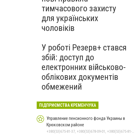
тимчасового захисту
для українських
чоловіків
У роботі Резерв+ стався
збій: доступ до
електронних військово-
облікових документів
обмежений
ПІДПРИЄМСТВА КРЕМЕНЧУКА
Управление пенсионного фонда Украины в
Крюковском районе
+380(53)675-81-37, +380(53)678-09-01, +380(53)675-81-32, +380(53)675-81-40, +380(53)675-81-33, +380(53)675-81-38, +380(53)675-81-31, +380(53)678-08-87