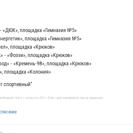
 - «ДЮК», площадка «Гимназия №5»
Энергетик», площадка «Гимназия №5»
кел», площадка «Крюков»
» - «Фоззи», площадка «Крюков»
род» - «Кремень-98», площадка «Крюков»
т», площадка «Колония»
г спортивный"
бхідний текст і натисніть Ctrl + Enter, щоб повідомити про це редакцію
списание