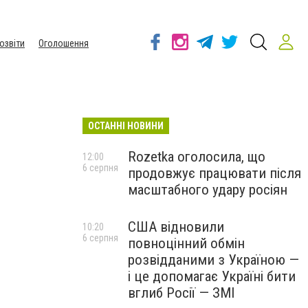
озвіти
Оголошення
ОСТАННІ НОВИНИ
Rozetka оголосила, що
12:00
6 серпня
продовжує працювати після
масштабного удару росіян
США відновили
10:20
6 серпня
повноцінний обмін
розвідданими з Україною —
і це допомагає Україні бити
вглиб Росії — ЗМІ