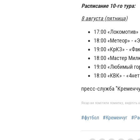
Расписание 10-го тура:
8 августа (пятница)
17:00 «Локомотив»
18:00 «Метеор» - «
19:00 «КрКЗ» - «Фа
18:00 «Мастер Милк
19:00 «Любимый го
18:00 «КВК» - «4не
пресс-служба "Кременчу
Якщо ви помітили помилку, виділіть нео
#футбол
#Кременчуг
#Ра