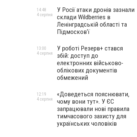
У Росії атаки дронів зазнали
14:48
4 серпня
склади Wildberries в
Ленінградській області та
Підмосков’ї
У роботі Резерв+ стався
13:00
4 серпня
збій: доступ до
електронних військово-
облікових документів
обмежений
«Доведеться пояснювати,
12:19
4 серпня
чому вони тут». У ЄС
запрацювали нові правила
тимчасового захисту для
українських чоловіків