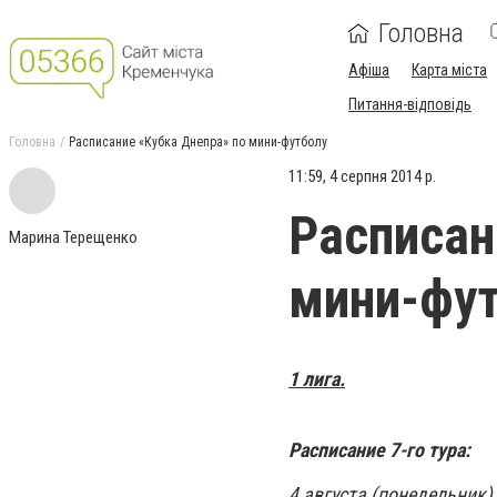
Головна
Афіша
Карта міста
Питання-відповідь
Головна
Расписание «Кубка Днепра» по мини-футболу
11:59, 4 серпня 2014 р.
Расписан
Марина Терещенко
мини-фу
1 лига.
Расписание 7-го тура:
4 августа
(понедельник)