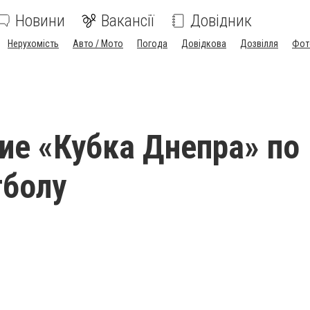
Новини
Вакансії
Довідник
Нерухомість
Авто / Мото
Погода
Довідкова
Дозвілля
Фот
ие «Кубка Днепра» по
тболу