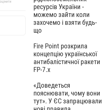
 оцінити
ресурсів України -
можемо зайти коли
захочемо і взяти будь-
що
Fire Point розкрила
концепцію української
антибалістичної ракети
FP-7.x
«Доведеться
пояснювати, чому вони
тут». У ЄС запрацювали
нові правила