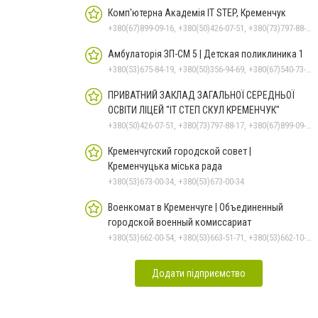
Комп'ютерна Академія IT STEP, Кременчук
+380(67)899-09-16, +380(50)426-07-51, +380(73)797-88-17
Амбулаторія ЗП-СМ 5 | Детская поликлиника 1
+380(53)675-84-19, +380(50)356-94-69, +380(67)540-73-87
ПРИВАТНИЙ ЗАКЛАД ЗАГАЛЬНОЇ СЕРЕДНЬОЇ
ОСВІТИ ЛІЦЕЙ "ІТ СТЕП СКУЛ КРЕМЕНЧУК"
+380(50)426-07-51, +380(73)797-88-17, +380(67)899-09-16
Кременчугский городской совет |
Кременчуцька міська рада
+380(53)673-00-34, +380(53)673-00-34
Военкомат в Кременчуге | Объединенный
городской военный комиссариат
+380(53)662-00-54, +380(53)663-51-71, +380(53)662-10-35
Додати підприємство