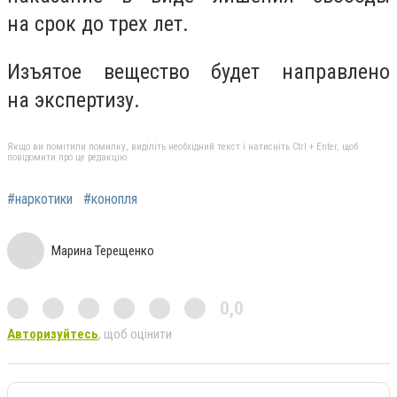
на срок до трех лет.
Изъятое вещество будет направлено
на экспертизу.
Якщо ви помітили помилку, виділіть необхідний текст і натисніть Ctrl + Enter, щоб
повідомити про це редакцію
#наркотики
#конопля
Марина Терещенко
0,0
Авторизуйтесь
, щоб оцінити