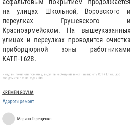
асфальтовым покрытием продолжается
на улицах Школьной, Воровского и
переулках Грушевского и
Красноармейском. На вышеуказанных
улицах и переулках проводится очистка
прибордюрной зоны работниками
КАТП-1628.
Якщо ви помітили помилку, виділіть необхідний текст і натисніть Ctrl + Enter, щоб
повідомити про це редакцію
KREMEN.GOV.UA
#дороги ремонт
Марина Терещенко