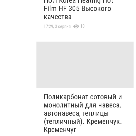
ПОЛ Korea Heating Hot
Film HF 305 Высокого
качества
10
17:29, 3 серпня
Поликарбонат сотовый и
монолитный для навеса,
автонавеса, теплицы
(тепличный). Кременчук.
Кременчуг