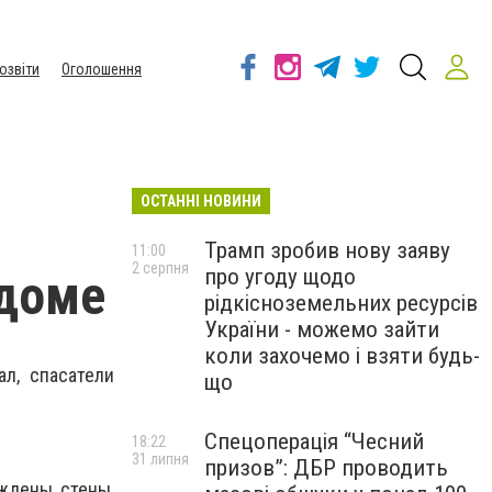
озвіти
Оголошення
ОСТАННІ НОВИНИ
Трамп зробив нову заяву
11:00
2 серпня
про угоду щодо
 доме
рідкісноземельних ресурсів
України - можемо зайти
коли захочемо і взяти будь-
ал, спасатели
що
Спецоперація “Чесний
18:22
31 липня
призов”: ДБР проводить
ждены стены,