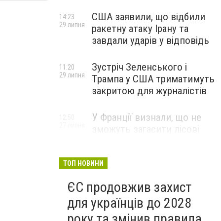
США заявили, що відбили
14:23
29 липня
ракетну атаку Ірану та
завдали ударів у відповідь
Зустріч Зеленського і
11:20
29 липня
Трампа у США триматимуть
закритою для журналістів
У Франції визнали, що не
12:50
27 липня
зможуть загасити лісові
пожежі біля Бордо до осені
ТОП НОВИНИ
ЄС продовжив захист
для українців до 2028
року та змінив правила