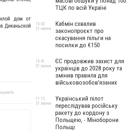
масові обшуки у понад 100
ТЦК по всій Україні
жилой дом от
Кабмін схвалив
15:42
 в Диканьской
31 липня
законопроєкт про
скасування пільги на
посилки до €150
ЄС продовжив захист для
15:41
31 липня
українців до 2028 року та
змінив правила для
військовозобов'язаних
 оцінити
Український пілот
11:15
31 липня
переслідував російську
ракету до кордону з
Польщею, - Міноборони
Польщі