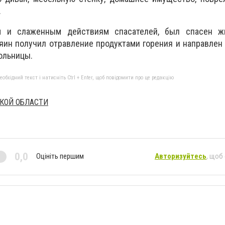
.
м и слаженным действиям спасателей, был спасен 
яин получил отравление продуктами горения и направлен
ольницы.
бхідний текст і натисніть Ctrl + Enter, щоб повідомити про це редакцію
СКОЙ ОБЛАСТИ
0,0
Оцініть першим
Авторизуйтесь
, щоб