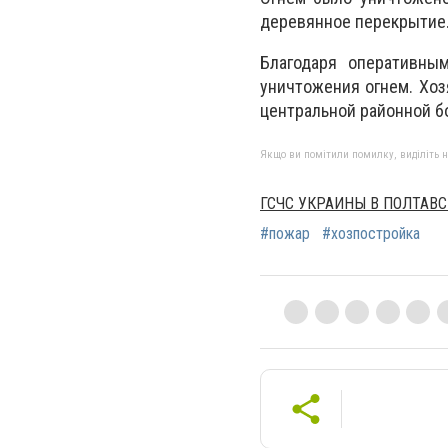
деревянное перекрытие
Благодаря оперативны
уничтожения огнем. Хоз
центральной районной б
Якщо ви помітили помилку, виділіть нео
ГСЧС УКРАИНЫ В ПОЛТАВ
#пожар
#хозпостройка