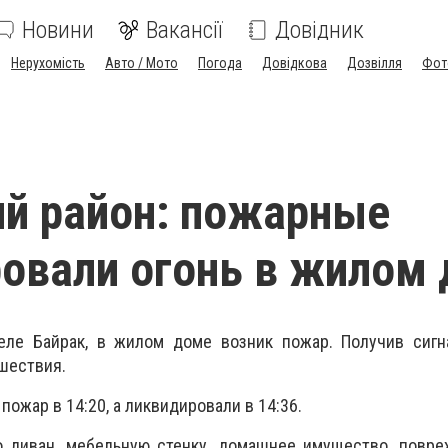
Новини
Вакансії
Довідник
Нерухомість
Авто / Мото
Погода
Довідкова
Дозвілля
Фот
й район: пожарные
овали огонь в жилом
селе Байрак, в жилом доме возник пожар. Получив сигн
шествия.
жар в 14:20, а ликвидировали в 14:36​​.
 диван, мебельную стенку, домашнее имущество, повре