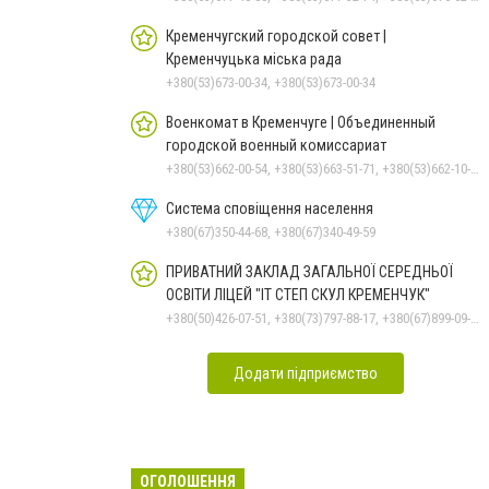
Кременчугский городской совет |
Кременчуцька міська рада
+380(53)673-00-34, +380(53)673-00-34
Военкомат в Кременчуге | Объединенный
городской военный комиссариат
+380(53)662-00-54, +380(53)663-51-71, +380(53)662-10-35
Система сповіщення населення
+380(67)350-44-68, +380(67)340-49-59
ПРИВАТНИЙ ЗАКЛАД ЗАГАЛЬНОЇ СЕРЕДНЬОЇ
ОСВІТИ ЛІЦЕЙ "ІТ СТЕП СКУЛ КРЕМЕНЧУК"
+380(50)426-07-51, +380(73)797-88-17, +380(67)899-09-16
Додати підприємство
ОГОЛОШЕННЯ