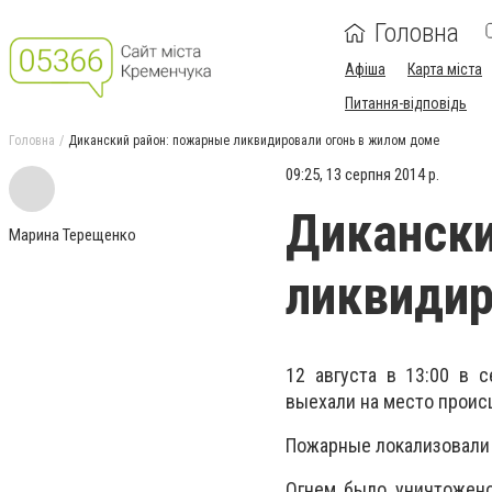
Головна
Афіша
Карта міста
Питання-відповідь
Головна
Диканский район: пожарные ликвидировали огонь в жилом доме
09:25, 13 серпня 2014 р.
Дикански
Марина Терещенко
ликвидир
12 августа в 13:00 в 
выехали на место проис
Пожарные локализовали по
Огнем было уничтожено