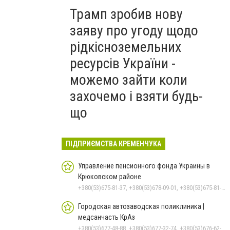
Трамп зробив нову
заяву про угоду щодо
рідкісноземельних
ресурсів України -
можемо зайти коли
захочемо і взяти будь-
що
ПІДПРИЄМСТВА КРЕМЕНЧУКА
Управление пенсионного фонда Украины в
Крюковском районе
+380(53)675-81-37, +380(53)678-09-01, +380(53)675-81-32, +380(53)675-81-40, +380(53)675-81-33, +380(53)675-81-38, +380(53)675-81-31, +380(53)678-08-87
Городская автозаводская поликлиника |
медсанчасть КрАз
+380(53)677-48-88, +380(53)677-32-74, +380(53)676-62-99, +380536766187