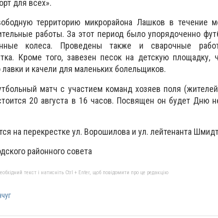
рт для всех».
вободную территорию микрорайона Лашков в течение м
тельные работы. За этот период было упорядоченно фут
нные колеса. Проведены также и сварочные работ
тка. Кроме того, завезен песок на детскую площадку, 
 лавки и качели для маленьких болельщиков.
тбольный матч с участием команд хозяев поля (жителей
оится 20 августа в 16 часов. Посвящен он будет Дню н
ся на перекрестке ул. Ворошилова и ул. лейтенанта Шмидт
дского районного совета
бхідний текст і натисніть Ctrl + Enter, щоб повідомити про це редакцію
чуг