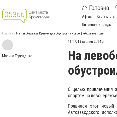
Головна
Афіша
Карта міста
Питання-відповідь
Головна
На левобережье Кременчуга обустроили новое футбольное поле
11:17, 19 серпня 2014 р.
На левоб
Марина Терещенко
обустрои
С целью привлечения ж
спортом на левобережье
Появился этот новый 
Автозаводского исполк