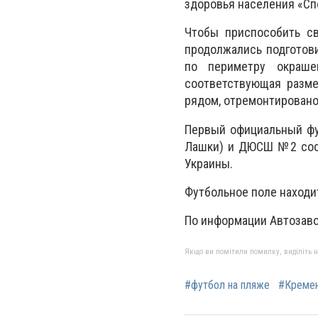
здоровья населения «Спо
Чтобы приспособить с
продолжались подготови
по периметру окраше
соответствующая разме
рядом, отремонтировано
Первый официальный фу
Лашки) и ДЮСШ №2 сост
Украины.
Футбольное поле находит
По информации Автозаво
Якщо ви помітили помилку, виділіть нео
#футбол на пляже
#Кремен