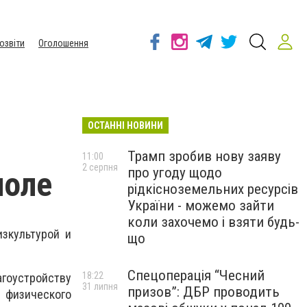
озвіти
Оголошення
ОСТАННІ НОВИНИ
Трамп зробив нову заяву
11:00
2 серпня
про угоду щодо
поле
рідкісноземельних ресурсів
України - можемо зайти
коли захочемо і взяти будь-
зкультурой и
що
Спецоперація “Чесний
18:22
гоустройству
31 липня
призов”: ДБР проводить
 физического