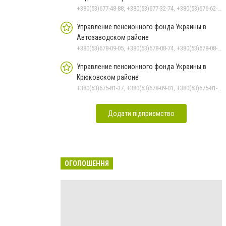
+380(53)677-48-88, +380(53)677-32-74, +380(53)676-62-99, +380536766187
Управление пенсионного фонда Украины в
Автозаводском районе
+380(53)678-09-05, +380(53)678-08-74, +380(53)678-08-83, +380(53)678-08-41, +380(53)678-08-86
Управление пенсионного фонда Украины в
Крюковском районе
+380(53)675-81-37, +380(53)678-09-01, +380(53)675-81-32, +380(53)675-81-40, +380(53)675-81-33, +380(53)675-81-38, +380(53)675-81-31, +380(53)678-08-87
Додати підприємство
ОГОЛОШЕННЯ