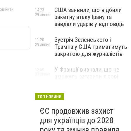
США заявили, що відбили
 оцінити
14:23
29 липня
ракетну атаку Ірану та
завдали ударів у відповідь
Зустріч Зеленського і
11:20
29 липня
Трампа у США триматимуть
закритою для журналістів
У Франції визнали, що не
12:50
27 липня
зможуть загасити лісові
пожежі біля Бордо до осені
ТОП НОВИНИ
ЄС продовжив захист
для українців до 2028
року та змінив правила