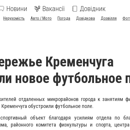
Новини
Вакансії
Довідник
Нерухомість
Авто / Мото
Погода
Довідкова
Дозвілля
Фот
ережье Кременчуга
ли новое футбольное 
ителей отдаленных микрорайонов города к занятиям фи
 Кременчуга обустроили футбольное поле.
спортивный объект благодаря усилиям отдела по бла
ома, районного комитета физкультуры и спорта, центра