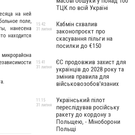
масові обшуки у понад 100
ТЦК по всій Україні
есяца на ней
больное поле,
Кабмін схвалив
15:42
ы, нанесена
31 липня
законопроєкт про
что находится
скасування пільги на
посилки до €150
 микрорайона
ЄС продовжив захист для
езависимости
15:41
31 липня
українців до 2028 року та
змінив правила для
а.
військовозобов'язаних
Український пілот
11:15
31 липня
переслідував російську
ракету до кордону з
Польщею, - Міноборони
Польщі