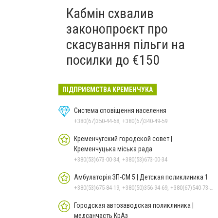
Кабмін схвалив
законопроєкт про
скасування пільги на
посилки до €150
ПІДПРИЄМСТВА КРЕМЕНЧУКА
Система сповіщення населення
+380(67)350-44-68, +380(67)340-49-59
Кременчугский городской совет |
Кременчуцька міська рада
+380(53)673-00-34, +380(53)673-00-34
Амбулаторія ЗП-СМ 5 | Детская поликлиника 1
+380(53)675-84-19, +380(50)356-94-69, +380(67)540-73-87
Городская автозаводская поликлиника |
медсанчасть КрАз