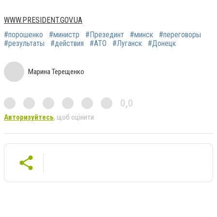
WWW.PRESIDENT.GOV.UA
#порошенко
#министр
#Презединт
#минск
#переговоры
#результаты
#действия
#АТО
#Луганск
#Донецк
Марина Терещенко
0,0
Авторизуйтесь
, щоб оцінити