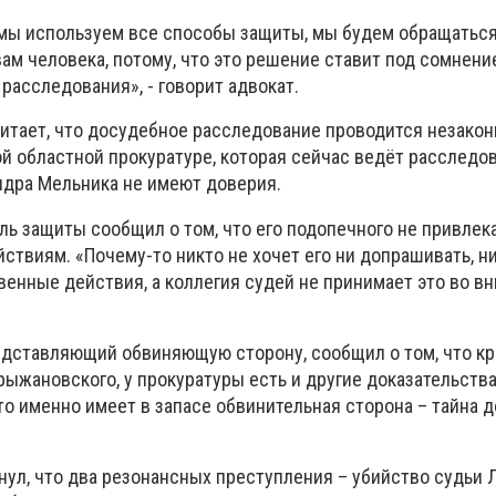
мы используем все способы защиты, мы будем обращаться
ам человека, потому, что это решение ставит под сомнени
расследования», - говорит адвокат.
итает, что досудебное расследование проводится незакон
ой областной прокуратуре, которая сейчас ведёт расследов
дра Мельника не имеют доверия.
ль защиты сообщил о том, что его подопечного не привлек
ствиям. «Почему-то никто не хочет его ни допрашивать, н
нные действия, а коллегия судей не принимает это во вн
едставляющий обвиняющую сторону, сообщил о том, что к
рыжановского, у прокуратуры есть и другие доказательств
то именно имеет в запасе обвинительная сторона – тайна 
нул, что два резонансных преступления – убийство судьи 