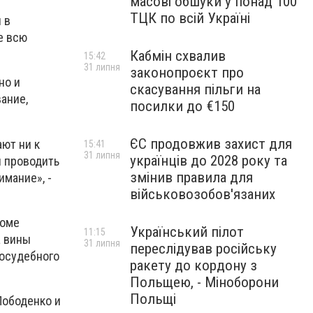
масові обшуки у понад 100
ТЦК по всій Україні
 в
е всю
Кабмін схвалив
15:42
31 липня
законопроєкт про
но и
скасування пільги на
ание,
посилки до €150
ЄС продовжив захист для
ают ни к
15:41
31 липня
українців до 2028 року та
и проводить
змінив правила для
имание», -
військовозобов'язаних
роме
Український пілот
11:15
а вины
31 липня
переслідував російську
досудебного
ракету до кордону з
Польщею, - Міноборони
Польщі
Лободенко и