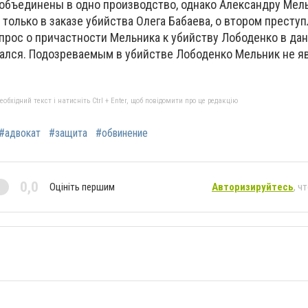
 объединены в одно производство, однако Александру Мел
только в заказе убийства Олега Бабаева, о втором престу
опрос о причастности Мельника к убийству Лободенко в да
ался. Подозреваемым в убийстве Лободенко Мельник не яв
бхідний текст і натисніть Ctrl + Enter, щоб повідомити про це редакцію
#адвокат
#защита
#обвинение
0,0
Оцініть першим
Авторизируйтесь
, ч