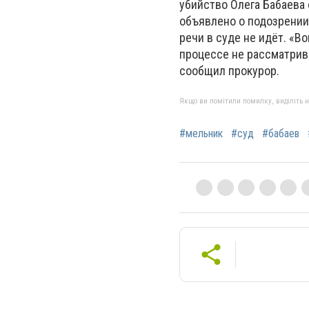
убийство Олега Бабаева
объявлено о подозрении 
речи в суде не идёт. «В
процессе не рассматрив
сообщил прокурор.
Якщо ви помітили помилку, виділіть нео
#мельник
#суд
#бабаев