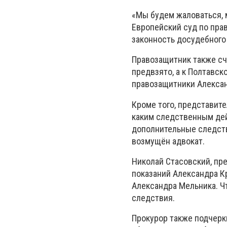
«Мы будем жаловаться, 
Европейский суд по прав
законность досудебного 
Правозащитник также сч
предвзято, а к Полтавск
правозащитники Алексан
Кроме того, представите
каким следственным дей
дополнительные следстве
возмущён адвокат.
Николай Стасовский, пр
показаний Александра К
Александра Мельника. Ч
следствия.
Прокурор также подчерк