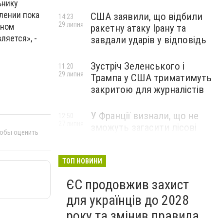
ьнику
плении пока
США заявили, що відбили
14:23
29 липня
нном
ракетну атаку Ірану та
ляется», -
завдали ударів у відповідь
Зустріч Зеленського і
11:20
29 липня
Трампа у США триматимуть
закритою для журналістів
У Франції визнали, що не
12:50
27 липня
зможуть загасити лісові
тобы оценить
пожежі біля Бордо до осені
ТОП НОВИНИ
ЄС продовжив захист
для українців до 2028
року та змінив правила