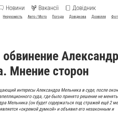
Новини
Вакансії
Довідник
Нерухомість
Авто / Мото
Погода
Довідкова
Дозвілля
Фот
 обвинение Александ
. Мнение сторон
ающий интересы Александра Мельника в суде, после око
апелляционного суда, где было принято решение не менять
дра Мельника (он будет содержаться под стражей ещё 2 ме
 является «окремой думкой» и объявил его незаконным и