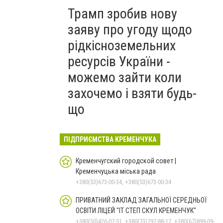
Трамп зробив нову
заяву про угоду щодо
рідкісноземельних
ресурсів України -
можемо зайти коли
захочемо і взяти будь-
що
ПІДПРИЄМСТВА КРЕМЕНЧУКА
Кременчугский городской совет |
Кременчуцька міська рада
+380(53)673-00-34, +380(53)673-00-34
ПРИВАТНИЙ ЗАКЛАД ЗАГАЛЬНОЇ СЕРЕДНЬОЇ
ОСВІТИ ЛІЦЕЙ "ІТ СТЕП СКУЛ КРЕМЕНЧУК"
+380(50)426-07-51, +380(73)797-88-17, +380(67)899-09-16