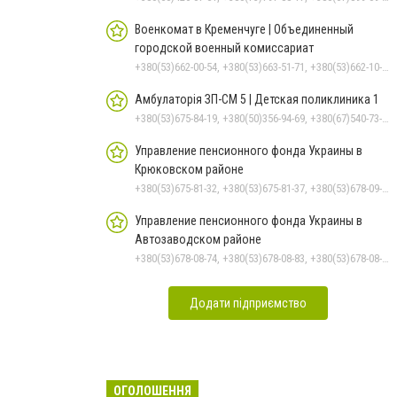
Военкомат в Кременчуге | Объединенный
городской военный комиссариат
+380(53)662-00-54, +380(53)663-51-71, +380(53)662-10-35
Амбулаторія ЗП-СМ 5 | Детская поликлиника 1
+380(53)675-84-19, +380(50)356-94-69, +380(67)540-73-87
Управление пенсионного фонда Украины в
Крюковском районе
+380(53)675-81-32, +380(53)675-81-37, +380(53)678-09-01, +380(53)675-81-40, +380(53)675-81-33, +380(53)675-81-38, +380(53)675-81-31, +380(53)678-08-87
Управление пенсионного фонда Украины в
Автозаводском районе
+380(53)678-08-74, +380(53)678-08-83, +380(53)678-08-41, +380(53)678-08-86, +380(53)678-09-05
Додати підприємство
ОГОЛОШЕННЯ