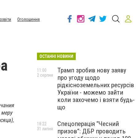
озвіти
Оголошення
ОСТАННІ НОВИНИ
ра
Трамп зробив нову заяву
11:00
2 серпня
про угоду щодо
рідкісноземельних ресурсів
України - можемо зайти
коли захочемо і взяти будь-
нчания
що
 меру
сяца),
Спецоперація “Чесний
18:22
31 липня
призов”: ДБР проводить