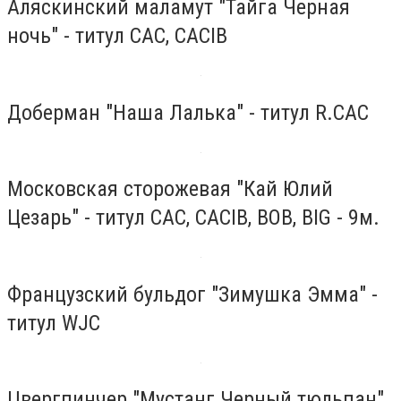
Аляскинский маламут "Тайга Черная
ночь" - титул CAC, CACIB
Доберман "Наша Лалька" - титул R.CAC
Московская сторожевая "Кай Юлий
Цезарь" - титул CAC, CACIB, BOB, BIG - 9м.
Французский бульдог "Зимушка Эмма" -
титул WJC
Цвергпинчер "Мустанг Черный тюльпан"