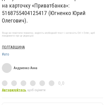
на карточку «Приватбанка»:
5168755404125417 (Югненко Юрий
Олегович).
Якщо ви помітили помилку, виділіть необхідний текст і натисніть Ctrl + Enter, щоб
повідомити про це редакцію
ПОЛТАВЩИНА
#ато
Андриенко Анна
0,0
Авторизуйтесь
, щоб оцінити