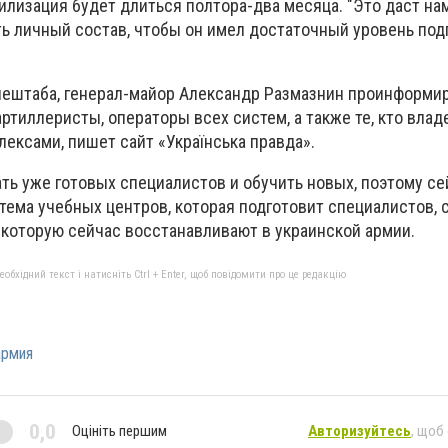
илизация будет длиться полтора-два месяца. "Это даст на
 личный состав, чтобы он имел достаточный уровень подг
нештаба, генерал-майор Александр Размазнин проинформир
ртиллеристы, операторы всех систем, а также те, кто влад
ексами, пишет сайт «Українська правда».
ть уже готовых специалистов и обучить новых, поэтому се
тема учебных центров, которая подготовит специалистов,
, которую сейчас восстанавливают в украинской армии.
бхідний текст і натисніть Ctrl + Enter, щоб повідомити про це редакцію
армия
0,0
Оцініть першим
Авторизуйтесь
, щоб