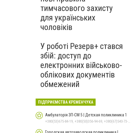
тимчасового захисту
для українських
чоловіків
У роботі Резерв+ стався
збій: доступ до
електронних військово-
облікових документів
обмежений
ПІДПРИЄМСТВА КРЕМЕНЧУКА
Амбулаторія ЗП-СМ 5 | Детская поликлиника 1
+380(53)675-84-19, +380(50)356-94-69, +380(67)540-73-87
Городская автозаводская поликлиника |