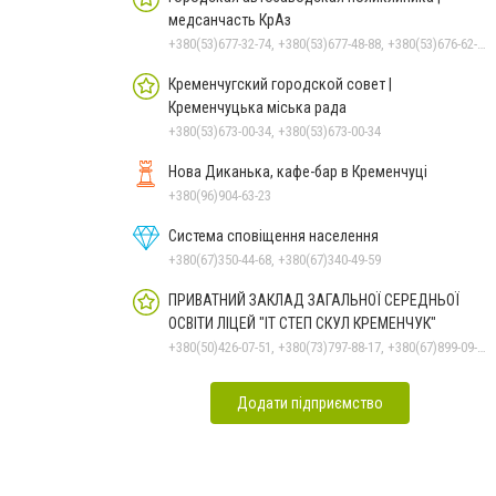
медсанчасть КрАз
+380(53)677-32-74, +380(53)677-48-88, +380(53)676-62-99, +380536766187
Кременчугский городской совет |
Кременчуцька міська рада
+380(53)673-00-34, +380(53)673-00-34
Нова Диканька, кафе-бар в Кременчуці
+380(96)904-63-23
Система сповіщення населення
+380(67)350-44-68, +380(67)340-49-59
ПРИВАТНИЙ ЗАКЛАД ЗАГАЛЬНОЇ СЕРЕДНЬОЇ
ОСВІТИ ЛІЦЕЙ "ІТ СТЕП СКУЛ КРЕМЕНЧУК"
+380(50)426-07-51, +380(73)797-88-17, +380(67)899-09-16
Додати підприємство