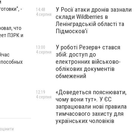
м
отовки", -
У Росії атаки дронів зазнали
14:48
4 серпня
склади Wildberries в
Ленінградській області та
овал, что
Підмосков’ї
еет ПЗРК и
У роботі Резерв+ стався
13:00
4 серпня
збій: доступ до
йчас
електронних військово-
 способных
облікових документів
обмежений
«Доведеться пояснювати,
12:19
4 серпня
чому вони тут». У ЄС
запрацювали нові правила
тимчасового захисту для
українських чоловіків
 оцінити