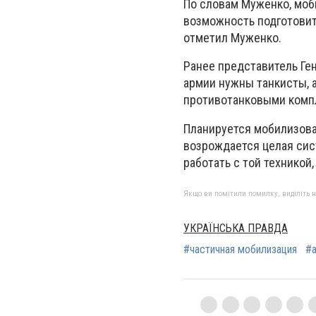
По словам Муженко, моб
возможность подготовить
отметил Муженко.
Ранее представитель Ге
армии нужны танкисты, а
противотанковыми компл
Планируется мобилизова
возрождается целая сис
работать с той техникой
Якщо ви помітили помилку, виділіть нео
УКРАЇНСЬКА ПРАВДА
#частичная мобилизация
#