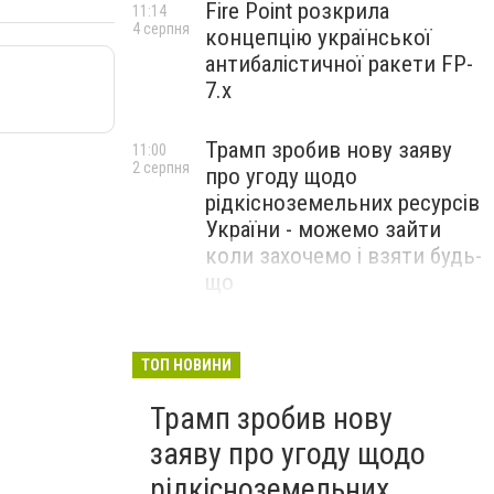
Fire Point розкрила
11:14
4 серпня
концепцію української
антибалістичної ракети FP-
7.x
Трамп зробив нову заяву
11:00
2 серпня
про угоду щодо
рідкісноземельних ресурсів
України - можемо зайти
коли захочемо і взяти будь-
що
Спецоперація “Чесний
18:22
31 липня
призов”: ДБР проводить
ТОП НОВИНИ
масові обшуки у понад 100
Трамп зробив нову
ТЦК по всій Україні
заяву про угоду щодо
рідкісноземельних