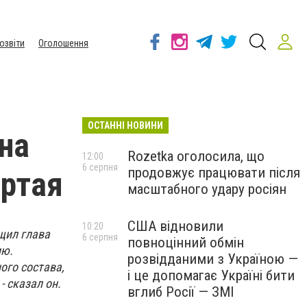
озвіти
Оголошення
ОСТАННІ НОВИНИ
на
Rozetka оголосила, що
12:00
6 серпня
продовжує працювати після
ёртая
масштабного удару росіян
США відновили
10:20
щил глава
6 серпня
повноцінний обмін
ию.
розвідданими з Україною —
ого состава,
і це допомагає Україні бити
- сказал он.
вглиб Росії — ЗМІ