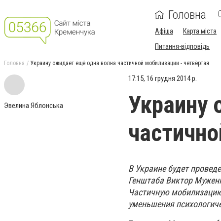
Головна
Афіша
Карта міста
Питання-відповідь
Головна
Украину ожидает ещё одна волна частичной мобилизации - четвёртая
17:15, 16 грудня 2014 р.
Украину 
Эвелина Яблонська
частично
В Украине будет провед
Генштаба Виктор Муженк
Частичную мобилизацию.
уменьшения психологичес