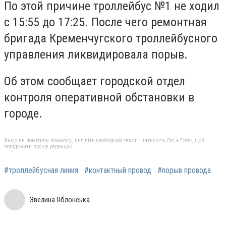
По этой причине троллейбус №1 не ходил
с 15:55 до 17:25. После чего ремонтная
бригада Кременчугского троллейбусного
управления ликвидировала порыв.
Об этом сообщает городской отдел
контроля оперативной обстановки в
городе.
Якщо ви помітили помилку, виділіть необхідний текст і натисніть Ctrl + Enter, щоб
повідомити про це редакцію
#троллейбусная линия
#контактный провод
#порыв провода
Эвелина Яблонська