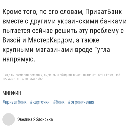
Кроме того, по его словам, ПриватБанк
вместе с другими украинскими банками
пытается сейчас решить эту проблему с
Визой и МастерКардом, а также
крупными магазинами вроде Гугла
напрямую.
Якщо ви помітили помилку, виділіть необхідний текст і натисніть Ctrl + Enter, щоб
повідомити про це редакцію
МИНФИН
#приватбанк
#карточки
#банк
#ограничения
Эвелина Яблонська