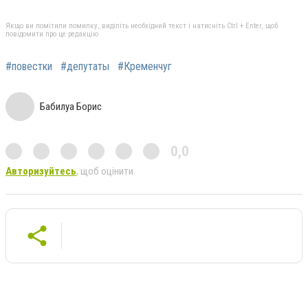
Якщо ви помітили помилку, виділіть необхідний текст і натисніть Ctrl + Enter, щоб
повідомити про це редакцію
#повестки
#депутаты
#Кременчуг
Бабилуа Борис
0,0
Авторизуйтесь
, щоб оцінити