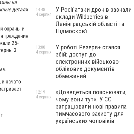
аины на
У Росії атаки дронів зазнали
жные детали
14:48
4 серпня
склади Wildberries в
Ленінградській області та
й охраны и
Підмосков’ї
ен гражданин
жали 25-
У роботі Резерв+ стався
13:00
терны 3
4 серпня
збій: доступ до
електронних військово-
облікових документів
ма.
обмежений
 и начато
матривает
«Доведеться пояснювати,
12:19
4 серпня
чому вони тут». У ЄС
запрацювали нові правила
тимчасового захисту для
г.
українських чоловіків