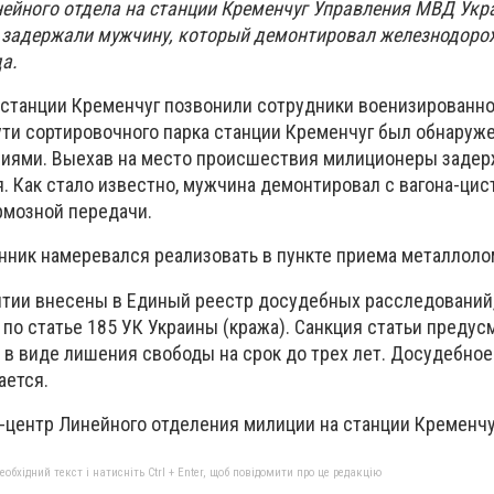
нейного отдела на станции Кременчуг Управления МВД Укр
 задержали мужчину, который демонтировал железнодоро
да.
 станции Кременчуг позвонили сотрудники военизированно
пути сортировочного парка станции Кременчуг был обнаруж
иями. Выехав на место происшествия милиционеры задер
. Как стало известно, мужчина демонтировал с вагона-цис
рмозной передачи.
ик намеревался реализовать в пункте приема металлоло
тии внесены в Единый реестр досудебных расследований,
по статье 185 УК Украины (кража). Санкция статьи предус
 в виде лишения свободы на срок до трех лет. Досудебное
ается.
-центр Линейного отделения милиции на станции Кременчу
бхідний текст і натисніть Ctrl + Enter, щоб повідомити про це редакцію