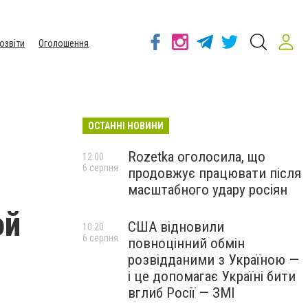
озвіти
Оголошення
ОСТАННІ НОВИНИ
Rozetka оголосила, що
12:00
6 серпня
продовжує працювати після
масштабного удару росіян
ой
США відновили
10:20
6 серпня
повноцінний обмін
розвідданими з Україною —
і це допомагає Україні бити
вглиб Росії — ЗМІ