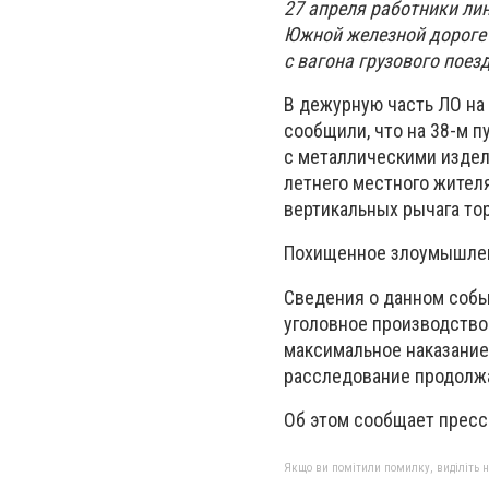
27 апреля работники ли
Южной железной дороге
с вагона грузового поез
В дежурную часть ЛО на
сообщили, что на 38-м 
с металлическими издел
летнего местного жителя
вертикальных рычага то
Похищенное злоумышленн
Сведения о данном собы
уголовное производство 
максимальное наказание
расследование продолж
Об этом сообщает пресс
Якщо ви помітили помилку, виділіть нео