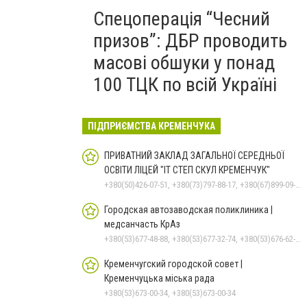
Спецоперація “Чесний
призов”: ДБР проводить
масові обшуки у понад
100 ТЦК по всій Україні
ПІДПРИЄМСТВА КРЕМЕНЧУКА
ПРИВАТНИЙ ЗАКЛАД ЗАГАЛЬНОЇ СЕРЕДНЬОЇ
ОСВІТИ ЛІЦЕЙ "ІТ СТЕП СКУЛ КРЕМЕНЧУК"
+380(50)426-07-51, +380(73)797-88-17, +380(67)899-09-16
Городская автозаводская поликлиника |
медсанчасть КрАз
+380(53)677-48-88, +380(53)677-32-74, +380(53)676-62-99, +380536766187
Кременчугский городской совет |
Кременчуцька міська рада
+380(53)673-00-34, +380(53)673-00-34