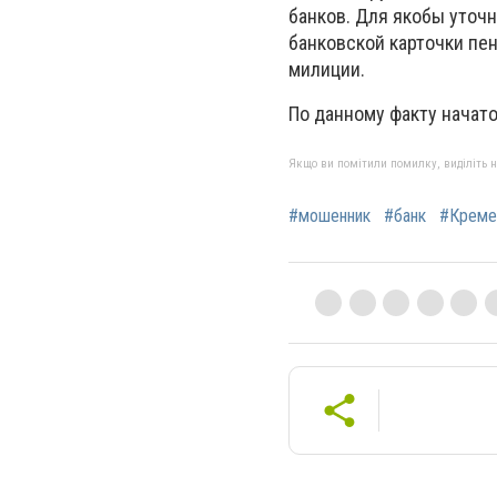
банков. Для якобы уточ
банковской карточки пе
милиции.
По данному факту начат
Якщо ви помітили помилку, виділіть нео
#мошенник
#банк
#Креме