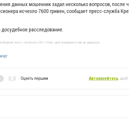
нения данных мошенник задал несколько вопросов, после ч
нсионера исчезло 7600 гривен, сообщает пресс-служба Кр
о досудебное расследование.
бхідний текст і натисніть Ctrl + Enter, щоб повідомити про це редакцію
нчуг
0,0
Оцініть першим
Авторизуйтесь
, щоб