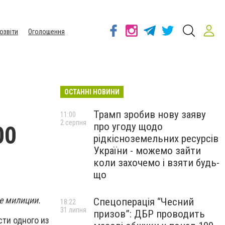
озвіти
Оголошення
ОСТАННІ НОВИНИ
Трамп зробив нову заяву
11:00
2 серпня
про угоду щодо
00
рідкісноземельних ресурсів
України - можемо зайти
коли захочемо і взяти будь-
що
е милиции.
Спецоперація “Чесний
18:22
31 липня
призов”: ДБР проводить
ти одного из