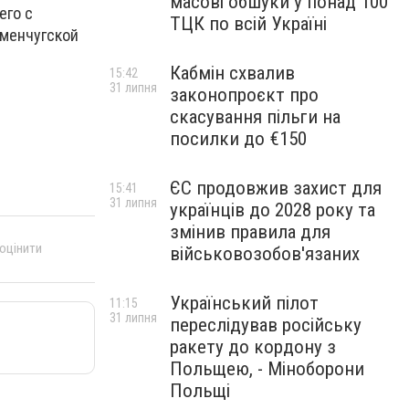
масові обшуки у понад 100
его с
ТЦК по всій Україні
еменчугской
Кабмін схвалив
15:42
31 липня
законопроєкт про
скасування пільги на
посилки до €150
ЄС продовжив захист для
15:41
31 липня
українців до 2028 року та
змінив правила для
 оцінити
військовозобов'язаних
Український пілот
11:15
31 липня
переслідував російську
ракету до кордону з
Польщею, - Міноборони
Польщі