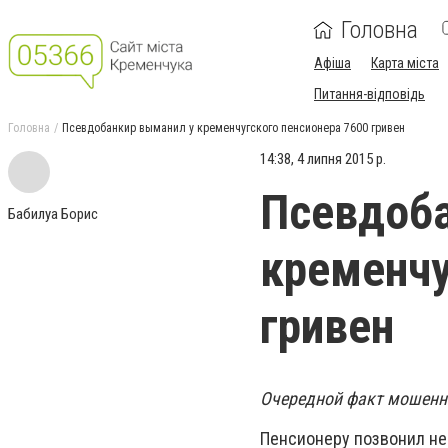
Головна
Афіша
Карта міста
Питання-відповідь
Головна
Псевдобанкир выманил у кременчугского пенсионера 7600 гривен
14:38, 4 липня 2015 р.
Псевдоба
Бабилуа Борис
кременчу
гривен
Очередной факт мошенни
Пенсионеру позвонил не