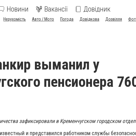
Новини
Вакансії
Довідник
Нерухомість
Авто / Мото
Погода
Довідкова
Дозвілля
Фот
нкир выманил у
гского пенсионера 76
чества зафиксировали в Кременчугском городском отдел
известный и представился работником службы безопаснос