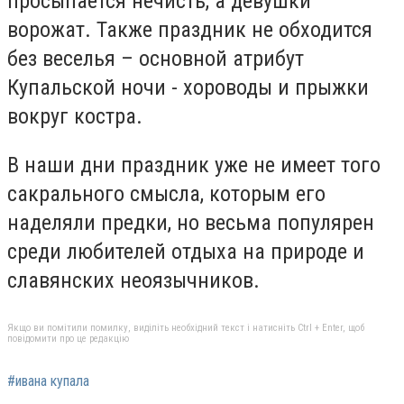
просыпается нечисть, а девушки
ворожат. Также праздник не обходится
без веселья – основной атрибут
Купальской ночи - хороводы и прыжки
вокруг костра.
В наши дни праздник уже не имеет того
сакрального смысла, которым его
наделяли предки, но весьма популярен
среди любителей отдыха на природе и
славянских неоязычников.
Якщо ви помітили помилку, виділіть необхідний текст і натисніть Ctrl + Enter, щоб
повідомити про це редакцію
#ивана купала