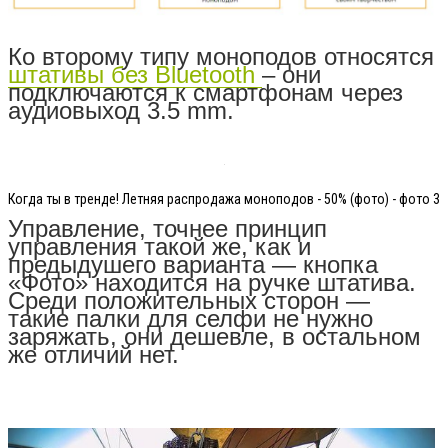
Ко второму типу моноподов относятся
штативы без Bluetooth
– они
подключаются к смартфонам через
аудиовыход 3.5
mm
.
Когда ты в тренде! Летняя распродажа моноподов - 50% (фото) - фото 3
Управление, точнее принцип
управления такой же, как и
предыдушего варианта — кнопка
«Фото» находится на ручке штатива.
Среди положительных сторон —
такие палки для селфи не нужно
заряжать, они дешевле, в остальном
же отличий нет.