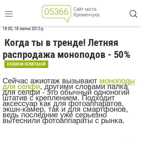
18:00, 18 липня 2015 р.
Когда ты в тренде! Летняя
распродажа моноподов - 50%
НОВИНИ КОМПАНІЙ
Сейчас ажиотаж вызывают
моноподы
для селфи
, другими словами палка
для селфи - это обычный одноногий
штатив с креплением. Подходит
аксессуар как для фотоаппаратов,
экшн-камер, так и для смартфонов,
ведь последние уже серьезно
вытеснили фотоаппараты с рынка.