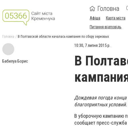
Головна
Афіша
Карта міста
Питання-відповідь
Головна
В Полтавской области началась кампания по сбору зерновых
10:30, 7 липня 2015 р.
В Полтав
Бабилуа Борис
кампания
Дождевая погода конца 
благоприятных условий.
В уборочную кампанию п
сообщает пресс-служба 