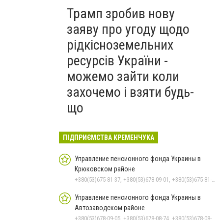
Трамп зробив нову
заяву про угоду щодо
рідкісноземельних
ресурсів України -
можемо зайти коли
захочемо і взяти будь-
що
ПІДПРИЄМСТВА КРЕМЕНЧУКА
Управление пенсионного фонда Украины в
Крюковском районе
+380(53)675-81-37, +380(53)678-09-01, +380(53)675-81-32, +380(53)675-81-40, +380(53)675-81-33, +380(53)675-81-38, +380(53)675-81-31, +380(53)678-08-87
Управление пенсионного фонда Украины в
Автозаводском районе
+380(53)678-09-05, +380(53)678-08-74, +380(53)678-08-83, +380(53)678-08-41, +380(53)678-08-86