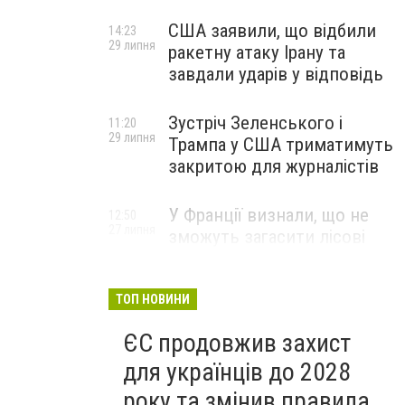
США заявили, що відбили
14:23
29 липня
ракетну атаку Ірану та
завдали ударів у відповідь
Зустріч Зеленського і
11:20
29 липня
Трампа у США триматимуть
закритою для журналістів
У Франції визнали, що не
12:50
27 липня
зможуть загасити лісові
пожежі біля Бордо до осені
ТОП НОВИНИ
ЄС продовжив захист
для українців до 2028
року та змінив правила