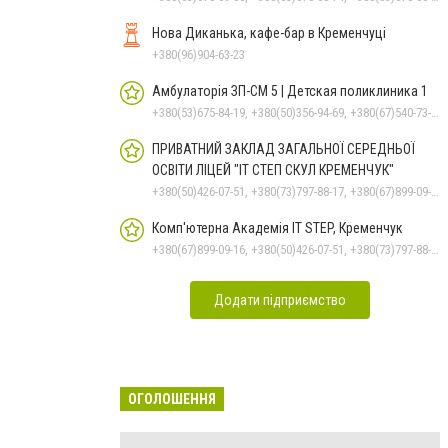
Нова Диканька, кафе-бар в Кременчуці
+380(96)904-63-23
Амбулаторія ЗП-СМ 5 | Детская поликлиника 1
+380(53)675-84-19, +380(50)356-94-69, +380(67)540-73-87
ПРИВАТНИЙ ЗАКЛАД ЗАГАЛЬНОЇ СЕРЕДНЬОЇ
ОСВІТИ ЛІЦЕЙ "ІТ СТЕП СКУЛ КРЕМЕНЧУК"
+380(50)426-07-51, +380(73)797-88-17, +380(67)899-09-16
Комп'ютерна Академія IT STEP, Кременчук
+380(67)899-09-16, +380(50)426-07-51, +380(73)797-88-17
Додати підприємство
ОГОЛОШЕННЯ