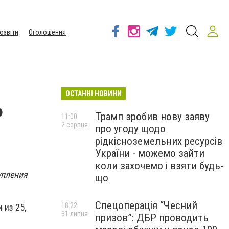
озвіти
Оголошення
ОСТАННІ НОВИНИ
ь
Трамп зробив нову заяву
11:00
2 серпня
про угоду щодо
рідкісноземельних ресурсів
України - можемо зайти
коли захочемо і взяти будь-
упления
що
Спецоперація “Чесний
18:22
 из 25,
31 липня
призов”: ДБР проводить