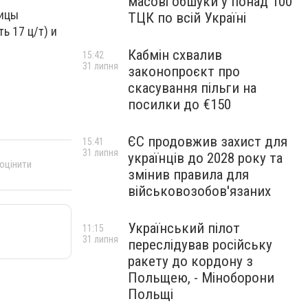
масові обшуки у понад 100
ницы
ТЦК по всій Україні
ь 17 ц/т) и
Кабмін схвалив
15:42
31 липня
законопроєкт про
скасування пільги на
посилки до €150
ЄС продовжив захист для
15:41
31 липня
українців до 2028 року та
 оцінити
змінив правила для
військовозобов'язаних
Український пілот
11:15
31 липня
переслідував російську
ракету до кордону з
Польщею, - Міноборони
Польщі