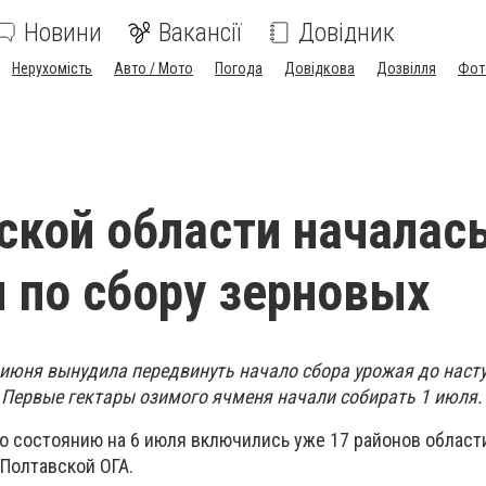
Новини
Вакансії
Довідник
Нерухомість
Авто / Мото
Погода
Довідкова
Дозвілля
Фот
ской области началас
 по сбору зерновых
июня вынудила передвинуть начало сбора урожая до наст
 Первые гектары озимого ячменя начали собирать 1 июля.
о состоянию на 6 июля включились уже 17 районов области
Полтавской ОГА.