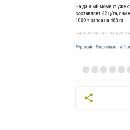
На данный момент уже с
составляет 42 ц/га, ячме
1000 т рапса на 468 га.
Якщо ви помітили помилку, виділіть нео
#урожай
#зерновые
#Пол