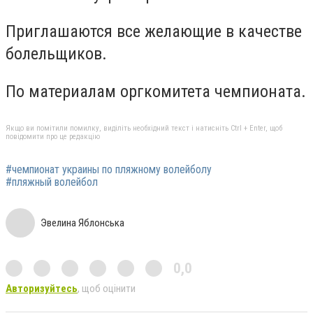
Приглашаются все желающие в качестве
болельщиков.
По материалам оргкомитета чемпионата.
Якщо ви помітили помилку, виділіть необхідний текст і натисніть Ctrl + Enter, щоб
повідомити про це редакцію
#чемпионат украины по пляжному волейболу
#пляжный волейбол
Эвелина Яблонська
0,0
Авторизуйтесь
, щоб оцінити