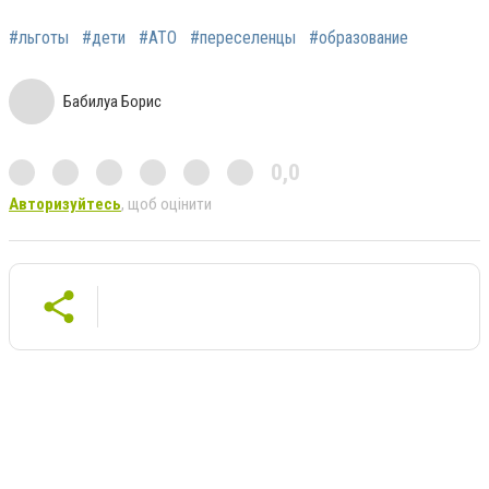
#льготы
#дети
#АТО
#переселенцы
#образование
Бабилуа Борис
0,0
Авторизуйтесь
, щоб оцінити