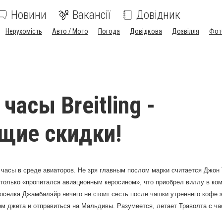
Новини
Вакансії
Довідник
Нерухомість
Авто / Мото
Погода
Довідкова
Дозвілля
Фот
асы Breitling -
щие скидки!
асы в среде авиаторов. Не зря главным послом марки считается Джон 
столько «пропитался авиационным керосином», что приобрел виллу в ко
оселка Джамбалэйр ничего не стоит сесть после чашки утреннего кофе 
м джета и отправиться на Мальдивы. Разумеется, летает Траволта с часа