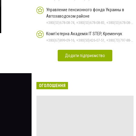
Управление пенсионного фонда Украины в
Автозаводском районе
+380(53)678-08-74, +380(53)678-08-83, +380(53)678-08-41, +380(53)678-08-86, +380(53)678-09-05
Комп'ютерна Академія IT STEP, Кременчук
+380(67)899-09-16, +380(50)426-07-51, +380(73)797-88-17
Додати підприємство
ОГОЛОШЕННЯ