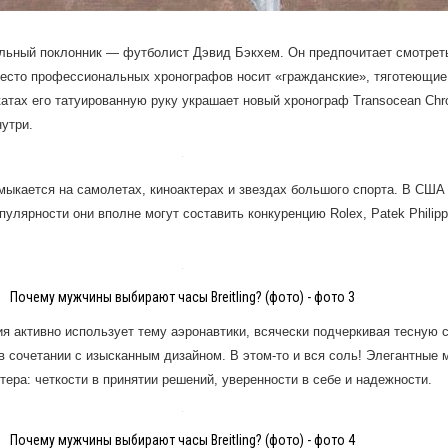
альный поклонник — футболист Дэвид Бэкхем. Он предпочитает смотрет
место профессиональных хронографов носит «гражданские», тяготеющие
атах его татуированную руку украшает новый хронограф Transocean Chro
утри.
мыкается на самолетах, киноактерах и звездах большого спорта. В США
пулярности они вполне могут составить конкуренцию Rolex, Patek Philip
Почему мужчины выбирают часы Breitling? (фото) - фото 3
я активно использует тему аэронавтики, всячески подчеркивая тесную с
 в сочетании с изысканным дизайном. В этом-то и вся соль! Элегантные 
тера: четкости в принятии решений, уверенности в себе и надежности.
Почему мужчины выбирают часы Breitling? (фото) - фото 4