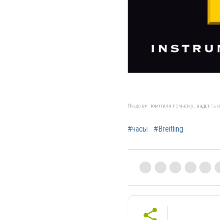
Якщо ви помітили помилку, виділіть нео
#часы
#Breitling