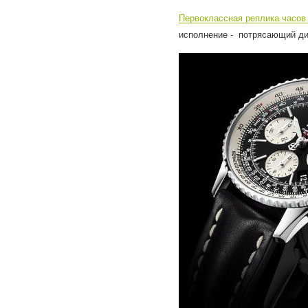
Первоклассная реплика часо
исполнение - потрясающий ди