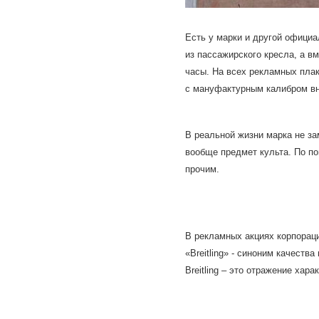
Есть у марки и другой офици
из пассажирского кресла, а в
часы. На всех рекламных плак
с мануфактурным калибром вн
В реальной жизни марка не за
вообще предмет культа. По по
прочим.
В рекламных акциях корпораци
«
Breitling
» - синоним качества
Breitling
– это отражение харак