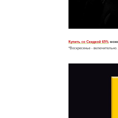
Купить со Скидкой 65%
можн
*Воскресенье - включительно.