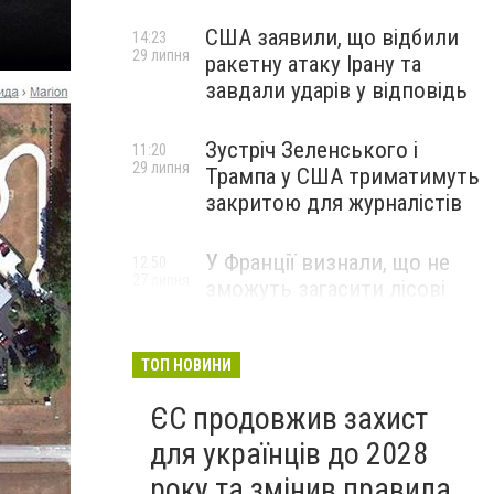
США заявили, що відбили
14:23
29 липня
ракетну атаку Ірану та
завдали ударів у відповідь
Зустріч Зеленського і
11:20
29 липня
Трампа у США триматимуть
закритою для журналістів
У Франції визнали, що не
12:50
27 липня
зможуть загасити лісові
пожежі біля Бордо до осені
ТОП НОВИНИ
ЄС продовжив захист
для українців до 2028
року та змінив правила