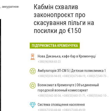
Кабмін схвалив
, аккуратное
законопроєкт про
скасування пільги на
посилки до €150
ПІДПРИЄМСТВА КРЕМЕНЧУКА
Нова Диканька, кафе-бар в Кременчуці
+380(96)904-63-23
Амбулаторія ЗП-СМ 5 | Детская поликлиника 1
+380(50)356-94-69, +380(53)675-84-19, +380(67)540-73-87
Военкомат в Кременчуге | Объединенный
городской военный комиссариат
+380(53)662-00-54, +380(53)663-51-71, +380(53)662-10-35
Система сповіщення населення
+380(67)350-44-68, +380(67)340-49-59