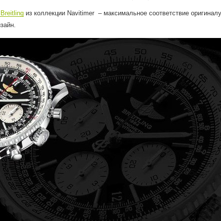
в
Breitling
из коллекции
Navitimer
– максимальное соответствие оригиналу
зайн.