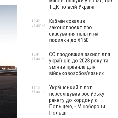
масові обшуки у понад 100
ТЦК по всій Україні
Кабмін схвалив
15:42
31 липня
законопроєкт про
скасування пільги на
посилки до €150
ЄС продовжив захист для
15:41
31 липня
українців до 2028 року та
змінив правила для
військовозобов'язаних
Український пілот
11:15
31 липня
переслідував російську
ракету до кордону з
Польщею, - Міноборони
Польщі