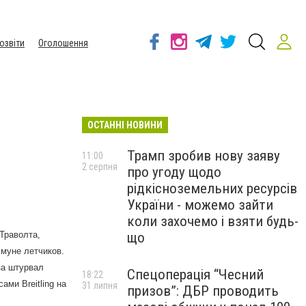
озвіти
Оголошення
ОСТАННІ НОВИНИ
Трамп зробив нову заяву
11:00
2 серпня
про угоду щодо
рідкісноземельних ресурсів
України - можемо зайти
коли захочемо і взяти будь-
Траволта,
що
ммуне летчиков.
за штурвал
Спецоперація “Чесний
18:22
ми Breitling на
31 липня
призов”: ДБР проводить