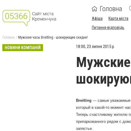
Головна
Афіша
Карта міста
Питання-відповідь
Головна
Мужские часы Breitling - шокирующие скидки!
18:00, 23 липня 2015 р.
НОВИНИ КОМПАНІЙ
Мужские ч
шокирую
Breitling
— самые уважаемые ч
который в какой-то момент на
Теперь счастливому жителю п
припаркованного рядом с домо
запястье.