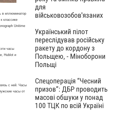
для
військовозобов'язаних
ь в иллюминатор
 к классике
nograph Unitime
Український пілот
переслідував російську
ракету до кордону з
 эти часы
Польщею, - Міноборони
pe,
Hublot
и
Польщі
Спецоперація “Чесний
вязь с ней. Часы
призов”: ДБР проводить
мужские часы от
масові обшуки у понад
100 ТЦК по всій Україні