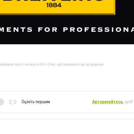
бхідний текст і натисніть Ctrl + Enter, щоб повідомити про це редакцію
0,0
Оцініть першим
Авторизуйтесь
, щоб