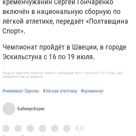
кременчужанин Сергей Гончаренко
включён в национальную сборную по
лёгкой атлетике, передаёт «Полтавщина
Спорт».
Чемпионат пройдёт в Швеции, в городе
Эскильстуна с 16 по 19 июля.
Якщо ви помітили помилку, виділіть необхідний текст і натисніть Ctrl + Enter, щоб
повідомити про це редакцію
#чемпинат Европы
#лёгкая ателтика
#кременчуг
Бабилуа Борис
0,0