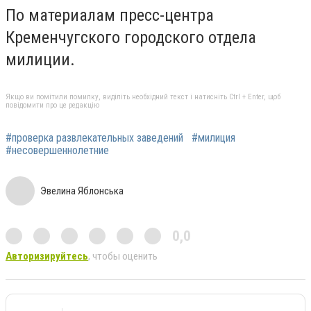
По материалам пресс-центра
Кременчугского городского отдела
милиции.
Якщо ви помітили помилку, виділіть необхідний текст і натисніть Ctrl + Enter, щоб
повідомити про це редакцію
#проверка развлекательных заведений
#милиция
#несовершеннолетние
Эвелина Яблонська
0,0
Авторизируйтесь
, чтобы оценить