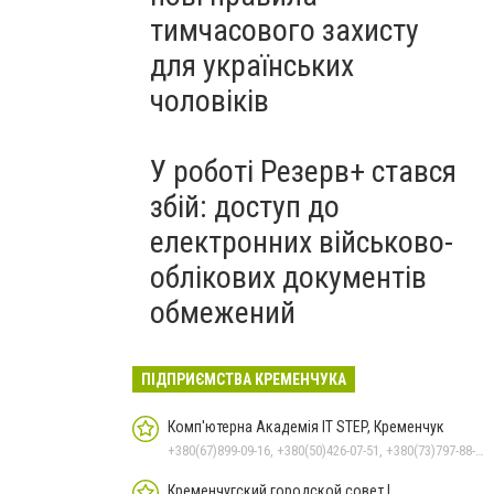
тимчасового захисту
для українських
чоловіків
У роботі Резерв+ стався
збій: доступ до
електронних військово-
облікових документів
обмежений
ПІДПРИЄМСТВА КРЕМЕНЧУКА
Комп'ютерна Академія IT STEP, Кременчук
+380(67)899-09-16, +380(50)426-07-51, +380(73)797-88-17
Кременчугский городской совет |