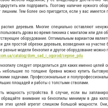
одкрутить или подправить. Поэтому наличие нужного обо
т лишним. Тем более оно пригодится, если у вас имеется
 распил деревьев. Многие специально оставляют ненужн
спользовать дрова во время пикника с мангалом или для об
тствующее оборудование. Оптимальным вариантом являет
 и для простой обрезки деревьев, возведения на участке 
е разные модели бензопил и другое оборудование можно 
s.com.ua/catalog/dom_sad_i_ogorod/cepnie_pilu
нзопилу следует определиться для каких именно целей о
ь небольшие по толщине бревна можно купить бытовую
елкими задачами. Профессиональные и полупрофессионал
льших площадей и работы с толстыми стволами.
ть мощность устройства. В случае, если вы запланиро
, обращайте внимание на бензопилы минимум в два кило
ля этих целей агрегат слишком большой мощности. Они,