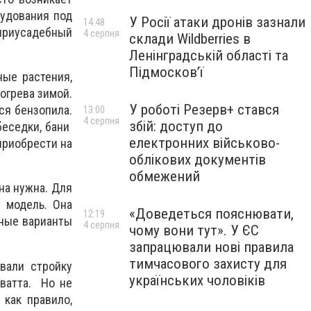
рудования под
У Росії атаки дронів зазнали
14:48
 приусадебный
4 серпня
склади Wildberries в
Ленінградській області та
Підмосков’ї
ые растения,
огрева зимой.
У роботі Резерв+ стався
ся бензопила.
13:00
4 серпня
збій: доступ до
беседки, бани
електронних військово-
приобрести на
облікових документів
обмежений
на нужна. Для
 модель. Она
«Доведеться пояснювати,
12:19
ьные варианты
4 серпня
чому вони тут». У ЄС
запрацювали нові правила
тимчасового захисту для
вали стройку
українських чоловіків
ватта. Но не
 как правило,