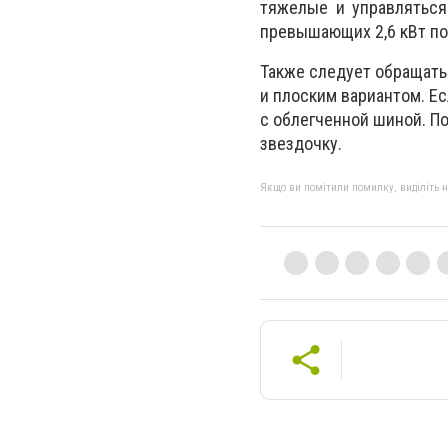
тяжелые и управляться
превышающих 2,6 кВт по
Также следует обращать
и плоским вариантом. Ес
с облегченной шиной. По
звездочку.
Якщо ви помітили помилку, виділіть нео