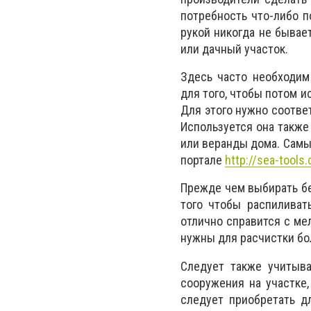
потребность что-либо п
рукой никогда не бывае
или дачный участок.
Здесь часто необходим
для того, чтобы потом и
Для этого нужно соотве
Используется она также
или веранды дома. Самы
портале
http://sea-tool
Прежде чем выбирать бе
того чтобы распиливат
отлично справится с м
нужны для расчистки бо
Следует также учитыва
сооружения на участке
следует приобретать д