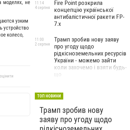
а моделях, не
Fire Point розкрила
11:14
4 серпня
концепцію української
антибалістичної ракети FP-
щаются узким
7.x
ть устройство
ое колесо,
Трамп зробив нову заяву
11:00
2 серпня
про угоду щодо
рідкісноземельних ресурсів
України - можемо зайти
коли захочемо і взяти будь-
що
 оцінити
Спецоперація “Чесний
18:22
31 липня
призов”: ДБР проводить
ТОП НОВИНИ
масові обшуки у понад 100
Трамп зробив нову
ТЦК по всій Україні
заяву про угоду щодо
рідкісноземельних