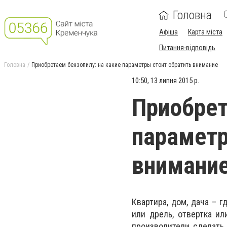
Головна
Афіша
Карта міста
Питання-відповідь
Головна
Приобретаем бензопилу: на какие параметры стоит обратить внимание
10:50, 13 липня 2015 р.
Приобрет
параметр
внимани
Квартира, дом, дача – 
или дрель, отвертка и
производители сделать