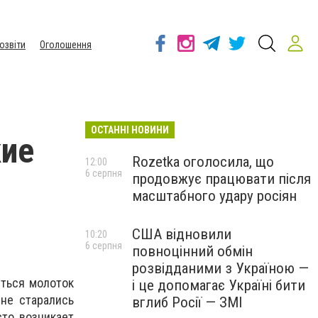
озвіти
Оголошення
ОСТАННІ НОВИНИ
кие
Rozetka оголосила, що
12:00
6 серпня
продовжує працювати після
масштабного удару росіян
США відновили
10:20
6 серпня
повноцінний обмін
розвідданими з Україною —
иться молоток
і це допомагає Україні бити
 не старались
вглиб Росії — ЗМІ
сто возникает