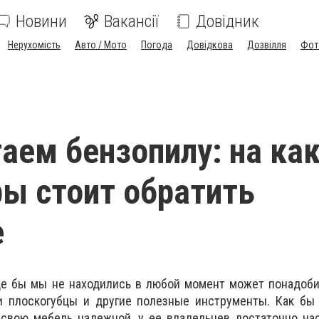
Новини
Вакансії
Довідник
Нерухомість
Авто / Мото
Погода
Довідкова
Дозвілля
Фот
аем бензопилу: на ка
ы стоит обратить
е
где бы мы не находились в любой момент может понадоб
ли плоскогубцы и другие полезные инструменты. Как бы
 свою мебель надежной, у ее владельцев достаточно ча