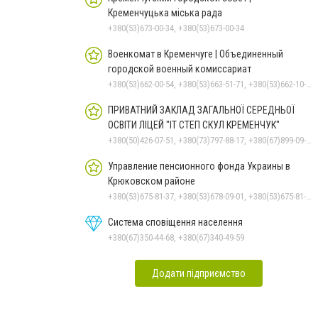
Кременчуцька міська рада
+380(53)673-00-34, +380(53)673-00-34
Военкомат в Кременчуге | Объединенный
городской военный комиссариат
+380(53)662-00-54, +380(53)663-51-71, +380(53)662-10-35
ПРИВАТНИЙ ЗАКЛАД ЗАГАЛЬНОЇ СЕРЕДНЬОЇ
ОСВІТИ ЛІЦЕЙ "ІТ СТЕП СКУЛ КРЕМЕНЧУК"
+380(50)426-07-51, +380(73)797-88-17, +380(67)899-09-16
Управление пенсионного фонда Украины в
Крюковском районе
+380(53)675-81-37, +380(53)678-09-01, +380(53)675-81-32, +380(53)675-81-40, +380(53)675-81-33, +380(53)675-81-38, +380(53)675-81-31, +380(53)678-08-87
Система сповіщення населення
+380(67)350-44-68, +380(67)340-49-59
Додати підприємство