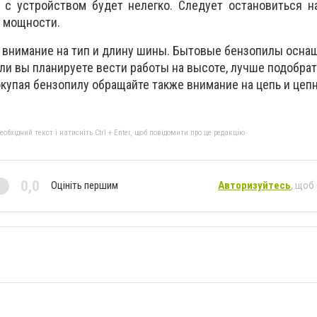
 с устройством будет нелегко. Следует остановиться н
 мощности.
 внимание на тип и длину шины. Бытовые бензопилы осна
ли вы планируете вести работы на высоте, лучше подобра
купая бензопилу обращайте также внимание на цепь и цепн
бхідний текст і натисніть Ctrl + Enter, щоб повідомити про це редакцію
0,0
Оцініть першим
Авторизуйтесь
, щоб