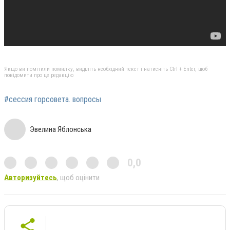
Якщо ви помітили помилку, виділіть необхідний текст і натисніть Ctrl + Enter, щоб
повідомити про це редакцію
#сессия горсовета. вопросы
Эвелина Яблонська
0,0
Авторизуйтесь
, щоб оцінити