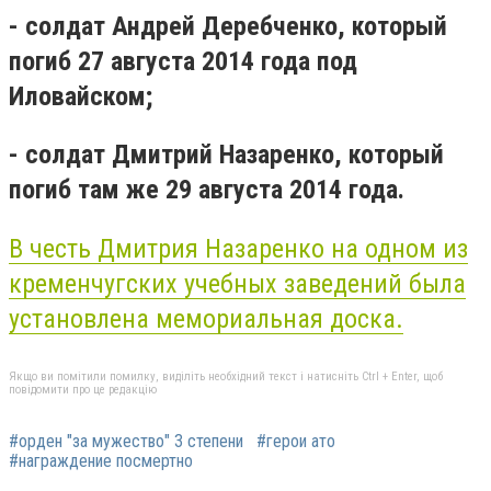
- солдат Андрей Деребченко, который
погиб 27 августа 2014 года под
Иловайском;
- солдат Дмитрий Назаренко, который
погиб там же 29 августа 2014 года.
В честь Дмитрия Назаренко на одном из
кременчугских учебных заведений была
установлена мемориальная доска.
Якщо ви помітили помилку, виділіть необхідний текст і натисніть Ctrl + Enter, щоб
повідомити про це редакцію
#орден "за мужество" 3 степени
#герои ато
#награждение посмертно