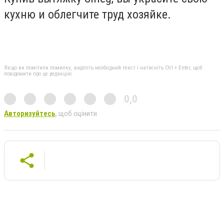
кухню и облегчите труд хозяйке.
Якщо ви помітили помилку, виділіть необхідний текст і натисніть Ctrl + Enter, щоб
повідомити про це редакцію
0,0
Авторизуйтесь
, щоб оцінити