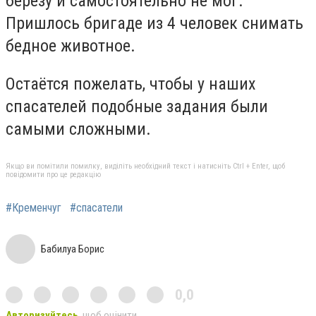
берёзу и самостоятельно не мог.
Пришлось бригаде из 4 человек снимать
бедное животное.
Остаётся пожелать, чтобы у наших
спасателей подобные задания были
самыми сложными.
Якщо ви помітили помилку, виділіть необхідний текст і натисніть Ctrl + Enter, щоб
повідомити про це редакцію
#Кременчуг
#спасатели
Бабилуа Борис
0,0
Авторизуйтесь
, щоб оцінити