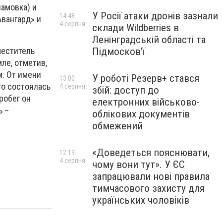
ламовка) и
У Росії атаки дронів зазнали
14:48
вангард» и
4 серпня
склади Wildberries в
Ленінградській області та
Підмосков’ї
меститель
ле, отметив,
м. От имени
У роботі Резерв+ стався
13:00
го состоялась
4 серпня
збій: доступ до
робег он
електронних військово-
ь –
облікових документів
обмежений
«Доведеться пояснювати,
12:19
4 серпня
чому вони тут». У ЄС
запрацювали нові правила
тимчасового захисту для
українських чоловіків