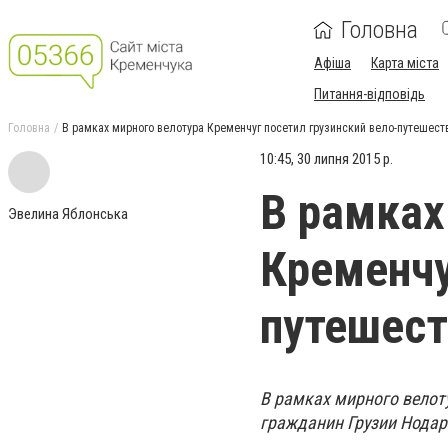
Головна
Афіша
Карта міста
Питання-відповідь
Головна
В рамках мирного велотура Кременчуг посетил грузинский вело-путешест
10:45, 30 липня 2015 р.
В рамках
Эвелина Яблонська
Кременчу
путешест
В рамках мирного велот
гражданин Грузии Нодар