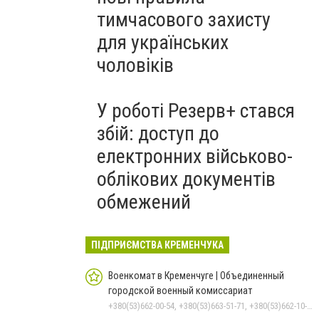
тимчасового захисту
для українських
чоловіків
У роботі Резерв+ стався
збій: доступ до
електронних військово-
облікових документів
обмежений
ПІДПРИЄМСТВА КРЕМЕНЧУКА
Военкомат в Кременчуге | Объединенный
городской военный комиссариат
+380(53)662-00-54, +380(53)663-51-71, +380(53)662-10-35