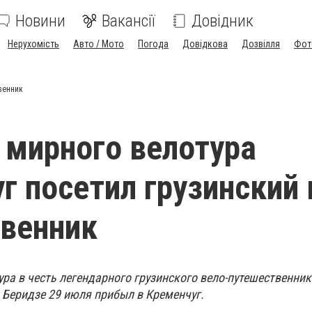
Новини
Вакансії
Довідник
Нерухомість
Авто / Мото
Погода
Довідкова
Дозвілля
Фот
венник
 мирного велотура
г посетил грузинский 
венник
ура в честь легендарного грузинского вело-путешественни
 Беридзе 29 июля прибыл в Кременчуг.