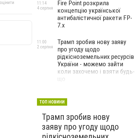
Fire Point розкрила
 оцінити
11:14
4 серпня
концепцію української
антибалістичної ракети FP-
7.x
Трамп зробив нову заяву
11:00
2 серпня
про угоду щодо
рідкісноземельних ресурсів
України - можемо зайти
коли захочемо і взяти будь-
що
Спецоперація “Чесний
18:22
31 липня
призов”: ДБР проводить
ТОП НОВИНИ
масові обшуки у понад 100
Трамп зробив нову
ТЦК по всій Україні
заяву про угоду щодо
рідкісноземельних