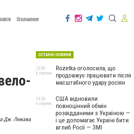
озвіти
Оголошення
ОСТАННІ НОВИНИ
Rozetka оголосила, що
12:00
6 серпня
продовжує працювати після
вело-
масштабного удару росіян
США відновили
10:20
6 серпня
повноцінний обмін
розвідданими з Україною —
ка Дж. Лежава
і це допомагає Україні бити
вглиб Росії — ЗМІ