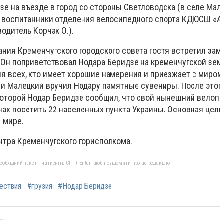
е на въезде в город со стороны Светловодска (в селе Ма
 воспитанники отделения велосипедного спорта КДЮСШ «А
одитель Корчак О.).
ания Кременчугского городского совета гостя встретил за
 Он поприветствовал Нодара Беридзе на кременчугской зем
я всех, кто имеет хорошие намерения и приезжает с миро
ий Малецкий вручил Нодару памятные сувениры. После это
которой Нодар Беридзе сообщил, что свой нынешний велоп
анах посетить 22 населенных пункта Украины. Основная цел
 мире.
нтра Кременчугского горисполкома.
бхідний текст і натисніть Ctrl + Enter, щоб повідомити про це редакцію
ествия
#грузия
#Нодар Беридзе