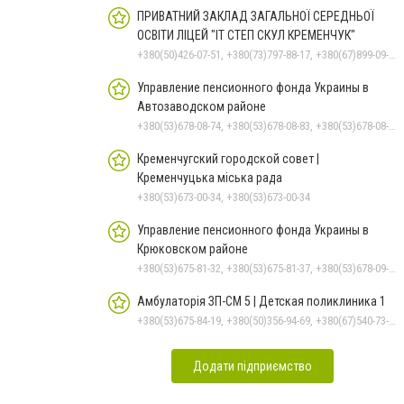
ПРИВАТНИЙ ЗАКЛАД ЗАГАЛЬНОЇ СЕРЕДНЬОЇ
ОСВІТИ ЛІЦЕЙ "ІТ СТЕП СКУЛ КРЕМЕНЧУК"
+380(50)426-07-51, +380(73)797-88-17, +380(67)899-09-16
Управление пенсионного фонда Украины в
Автозаводском районе
+380(53)678-08-74, +380(53)678-08-83, +380(53)678-08-41, +380(53)678-08-86, +380(53)678-09-05
Кременчугский городской совет |
Кременчуцька міська рада
+380(53)673-00-34, +380(53)673-00-34
Управление пенсионного фонда Украины в
Крюковском районе
+380(53)675-81-32, +380(53)675-81-37, +380(53)678-09-01, +380(53)675-81-40, +380(53)675-81-33, +380(53)675-81-38, +380(53)675-81-31, +380(53)678-08-87
Амбулаторія ЗП-СМ 5 | Детская поликлиника 1
+380(53)675-84-19, +380(50)356-94-69, +380(67)540-73-87
Додати підприємство