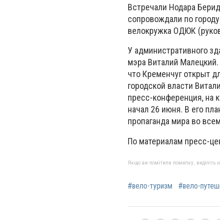
Встречали Нодара Беридз
сопровождали по городу
велокружка ОДЮК (руков
У административного зд
мэра Виталий Малецкий.
что Кременчуг открыт дл
городской власти Витал
пресс-конференция, на 
начал 26 июня. В его пл
пропаганда мира во всем
По материалам пресс-це
Якщо ви помітили помилку, виділіть нео
#вело-туризм
#вело-путеш