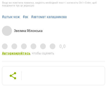
Якщо ви помітили помилку, виділіть необхідний текст і натисніть Ctrl + Enter, щоб
повідомити про це редакцію
#штык-нож
#ак
#автомат калашникова
Эвелина Яблонська
0,0
Авторизируйтесь
, чтобы оценить