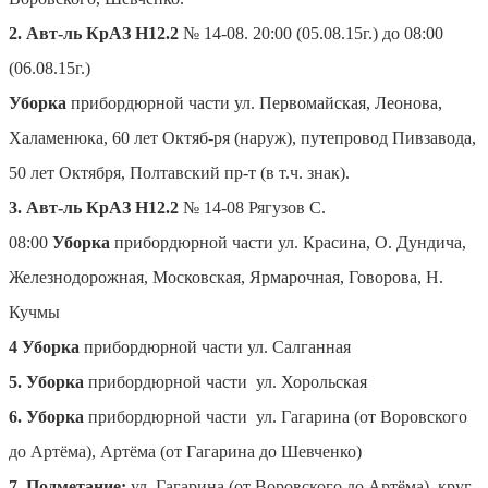
2. Авт-ль КрАЗ Н12.2
№ 14-08. 20:00 (05.08.15г.) до 08:00
(06.08.15г.)
Уборка
прибордюрной части ул. Первомайская, Леонова,
Халаменюка, 60 лет Октяб-ря (наруж), путепровод Пивзавода,
50 лет Октября, Полтавский пр-т (в т.ч. знак).
3. Авт-ль КрАЗ Н12.2
№ 14-08 Рягузов С.
08:00
Уборка
прибордюрной части ул. Красина, О. Дундича,
Железнодорожная, Московская, Ярмарочная, Говорова, Н.
Кучмы
4 Уборка
прибордюрной части ул. Салганная
5. Уборка
прибордюрной части ул. Хорольская
6. Уборка
прибордюрной части ул. Гагарина (от Воровского
до Артёма), Артёма (от Гагарина до Шевченко)
7. Подметание:
ул. Гагарина (от Воровского до Артёма), круг