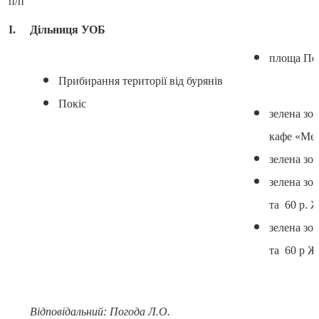
п/п
І.
Дільниця УОБ
площа Пе
Прибирання території від бурянів
Покіс
зелена зо
кафе «Ме
зелена зон
зелена зон
та 60 р. 
зелена зон
та 60 р Ж
Відповідальний: Погода Л.О.