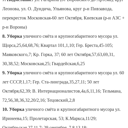
Леонова, ул. О. Дундича, Ульянова, круг р-н Пивзавода,
перекресток Московская-60 лет Октября, Киевская (р-н АЗС +
р-н Вороны)
8. Уборка
уличного смёта и крупногабаритного мусора ул.
Щорса,25,64,68,76; Квартал 101,1,10; Гер. Бреста,45-105;
Маяковского,7; Кр. Горка, 37; 60 лет Октября,57,63,69,31,
30,38,52; Московская,25; Гвардейская,6,25
9. Уборка
уличного смёта и крупногабаритного мусора ул. 60
лет СССР,1,17; Гер. Ста-линграда,35,27,11; 50 лет
Октября,62,39; В. Интернационалистов,4а,6,11,16; Тельмана,
72,56,38,36,32,20/2,16; Тецовский,2,8
10. Уборка
уличного смёта и крупногабаритного мусора ул.
Иринеева,15; Пролетарская, 53; К.Маркса,11/29;
Октябрьская,27,11,7; 29 сентября, 7,8,13,18;