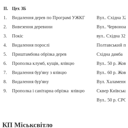
ІІ.
Цех ЗБ
1.
Видалення дерев по Програмі УЖКГ
Вул.. Східна 32
2.
Вивезення деревини
Вул.. Червоноар
3.
Покіс
вул.. Східна 32
4.
Видалення порослі
Полтавський пр
5.
Приштамбова обрізка дерев
Східна дамба
6.
Прополка клумб, кущів, ялівцю
Вул.. 50 р. Жов
7.
Видалення бур'яну з ялівцю
Вул.. 60 р. Жов
8.
Видалення бур'яну
Вул. Халаменю
9.
Прополка і санітарна обрізка ялівцю
Сквер Київськ
Вул.. 50 р. СРС
КП Міськсвітло