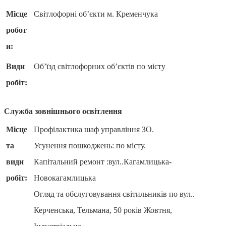
Місце
Світлофорні об’єкти м. Кременчука
робот
и:
Види
Об’їзд світлофорних об’єктів по місту
робіт:
Служба зовнішнього освітлення
Місце
Профілактика шаф управління ЗО.
та
Усунення пошкоджень: по місту.
види
Капітальний ремонт :вул..Кагамлицька-
робіт:
Новокагамлицька
Огляд та обслуговування світильників по вул..
Керченська, Тельмана, 50 років Жовтня,