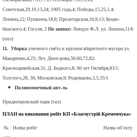
Советская,29,19,13,24; 1905 года,4; Победы,15,25,1,4;
Ленина,22; Пушкина,18,8; Пролетарская,10,9,13; Коцю-
бинского,4; Гоголя, 2
По заявке:
Левцун Ф.Л. ул. Ленина,11/6
(опл)
11. Уборка
уличного смёта и крупногабаритного мусора ул.
Макаренко,4,25; Лет. Днеп-рова,50,60,72,82;
Красноармейская,31; Д. Бедного,8; 60 лет Октября,83/1;
Толстого,28, 36; Московская,9; Родимцева,3,5,35/1
Поливомоечный авт-ль
Приднепровский парк (тал)
ПЛАН
на виконання робіт КП «Благоустрій Кременчука»
№
Назва робіт
Назва об’єкту