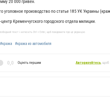
мму 20 000 гривен.
о уголовное производство по статье 185 УК Украины (краж
-центр Кременчугского городского отдела милиции.
бхідний текст і натисніть Ctrl + Enter, щоб повідомити про це редакцію
#кража
#кража из автомобиля
0,0
Оцініть першим
Авторизуйтесь
, щоб