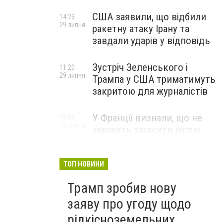
США заявили, що відбили
14:23
29 липня
ракетну атаку Ірану та
завдали ударів у відповідь
Зустріч Зеленського і
11:20
29 липня
Трампа у США триматимуть
закритою для журналістів
У Франції визнали, що не
12:50
27 липня
зможуть загасити лісові
пожежі біля Бордо до осені
ТОП НОВИНИ
Трамп зробив нову
заяву про угоду щодо
рідкісноземельних