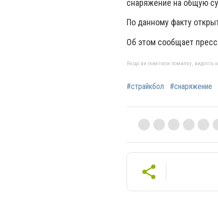
снаряжение на общую су
По данному факту открыт
Об этом сообщает пресс
Якщо ви помітили помилку, виділіть нео
#страйкбол
#снаряжение