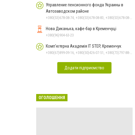
Управление пенсионного фонда Украины в
Автозаводском районе
+380(53)678-08-74, +380(53)678-08-83, +380(53)678-08-41, +380(53)678-08-86, +380(53)678-09-05
Нова Диканька, кафе-бар в Кременчуці
+380(96)904-63-23
Комп'ютерна Академія IT STEP, Кременчук
+380(67)899-09-16, +380(50)426-07-51, +380(73)797-88-17
Додати підприємство
ОГОЛОШЕННЯ