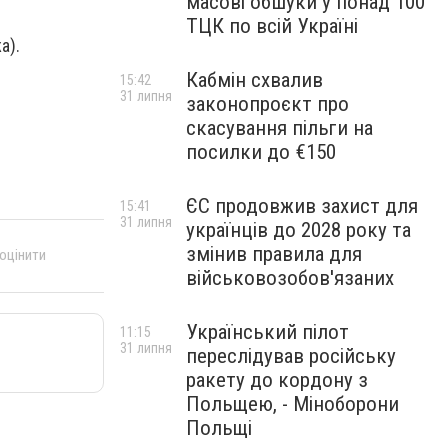
масові обшуки у понад 100
ТЦК по всій Україні
а).
Кабмін схвалив
15:42
31 липня
законопроєкт про
скасування пільги на
посилки до €150
ЄС продовжив захист для
15:41
31 липня
українців до 2028 року та
змінив правила для
 оцінити
військовозобов'язаних
Український пілот
11:15
31 липня
переслідував російську
ракету до кордону з
Польщею, - Міноборони
Польщі