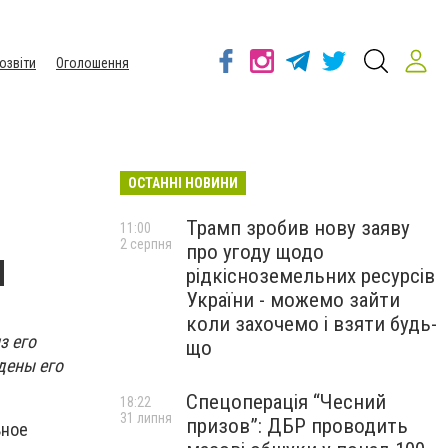
озвіти
Оголошення
ОСТАННІ НОВИНИ
Трамп зробив нову заяву
11:00
2 серпня
про угоду щодо
н
рідкісноземельних ресурсів
України - можемо зайти
коли захочемо і взяти будь-
з его
що
дены его
Спецоперація “Чесний
18:22
31 липня
призов”: ДБР проводить
ьное