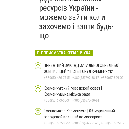
ресурсів України -
можемо зайти коли
захочемо і взяти будь-
що
ПІДПРИЄМСТВА КРЕМЕНЧУКА
ПРИВАТНИЙ ЗАКЛАД ЗАГАЛЬНОЇ СЕРЕДНЬОЇ
ОСВІТИ ЛІЦЕЙ "ІТ СТЕП СКУЛ КРЕМЕНЧУК"
+380(50)426-07-51, +380(73)797-88-17, +380(67)899-09-16
Кременчугский городской совет |
Кременчуцька міська рада
+380(53)673-00-34, +380(53)673-00-34
Военкомат в Кременчуге | Объединенный
городской военный комиссариат
+380(53)662-00-54, +380(53)663-51-71, +380(53)662-10-35