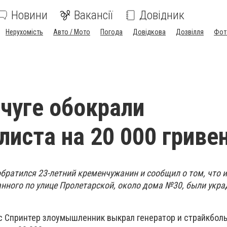
Новини
Вакансії
Довідник
Нерухомість
Авто / Мото
Погода
Довідкова
Дозвілля
Фот
чуге обокрали
листа на 20 000 гриве
братился 23-летний кременчужанин и сообщил о том, что и
нного по улице Пролетарской, около дома №30, были укра
 Спринтер злоумышленник выкрал генератор и страйкбол