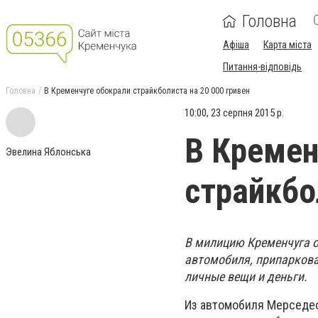
Головна
Афіша
Карта міста
Питання-відповідь
Головна
В Кременчуге обокрали страйкболиста на 20 000 гривен
10:00, 23 серпня 2015 р.
В Кремен
Эвелина Яблонська
страйкбо
В милицию Кременчуга о
автомобиля, припаркова
личные вещи и деньги.
Из автомобиля Мерседес