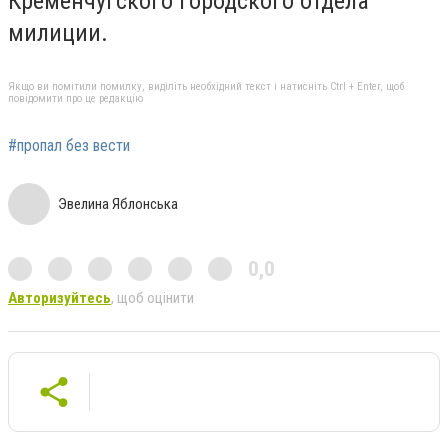
Кременчугского городского отдела
милиции.
Якщо ви помітили помилку, виділіть необхідний текст і натисніть Ctrl + Enter, щоб
повідомити про це редакцію
#пропал без вести
Эвелина Яблонська
0,0
Авторизуйтесь
, щоб оцінити