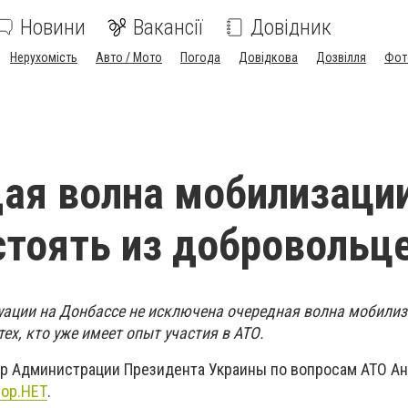
Новини
Вакансії
Довідник
Нерухомість
Авто / Мото
Погода
Довідкова
Дозвілля
Фот
ая волна мобилизаци
стоять из добровольц
туации на Донбассе не исключена очередная волна мобилиз
тех, кто уже имеет опыт участия в АТО.
ер Администрации Президента Украины по вопросам АТО А
ор.НЕТ
.