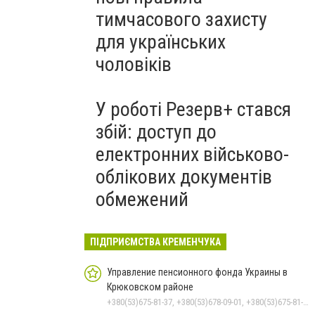
тимчасового захисту
для українських
чоловіків
У роботі Резерв+ стався
збій: доступ до
електронних військово-
облікових документів
обмежений
ПІДПРИЄМСТВА КРЕМЕНЧУКА
Управление пенсионного фонда Украины в
Крюковском районе
+380(53)675-81-37, +380(53)678-09-01, +380(53)675-81-32, +380(53)675-81-40, +380(53)675-81-33, +380(53)675-81-38, +380(53)675-81-31, +380(53)678-08-87