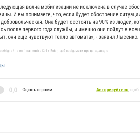
 следующая волна мобилизации не исключена в случае обо
аины. И вы понимаете, что, если будет обострение ситуации
, добровольческая. Она будет состоять на 90% из людей, к
сь после первого года службы, и именно они пойдут в вое
пыт, они еще чувствуют тепло автомата», - заявил Лысенко.
бхідний текст і натисніть Ctrl + Enter, щоб повідомити про це редакцію
цы
0,0
Оцініть першим
Авторизуйтесь
, щоб