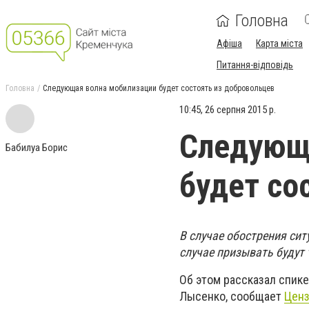
Головна
Афіша
Карта міста
Питання-відповідь
Головна
Следующая волна мобилизации будет состоять из добровольцев
10:45, 26 серпня 2015 р.
Следующ
Бабилуа Борис
будет со
В случае обострения си
случае призывать будут 
Об этом рассказал спик
Лысенко, сообщает
Ценз