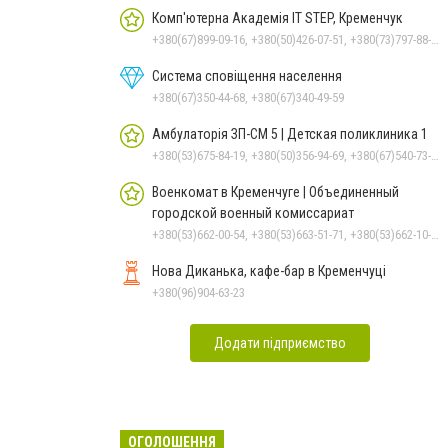
Комп'ютерна Академія IT STEP, Кременчук
+380(67)899-09-16, +380(50)426-07-51, +380(73)797-88-17
Система сповіщення населення
+380(67)350-44-68, +380(67)340-49-59
Амбулаторія ЗП-СМ 5 | Детская поликлиника 1
+380(53)675-84-19, +380(50)356-94-69, +380(67)540-73-87
Военкомат в Кременчуге | Объединенный
городской военный комиссариат
+380(53)662-00-54, +380(53)663-51-71, +380(53)662-10-35
Нова Диканька, кафе-бар в Кременчуці
+380(96)904-63-23
Додати підприємство
ОГОЛОШЕННЯ