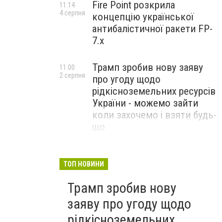
Fire Point розкрила
11:14
4 серпня
концепцію української
антибалістичної ракети FP-
7.x
Трамп зробив нову заяву
11:00
2 серпня
про угоду щодо
рідкісноземельних ресурсів
України - можемо зайти
коли захочемо і взяти будь-
що
Спецоперація “Чесний
18:22
31 липня
призов”: ДБР проводить
ТОП НОВИНИ
масові обшуки у понад 100
Трамп зробив нову
ТЦК по всій Україні
заяву про угоду щодо
рідкісноземельних