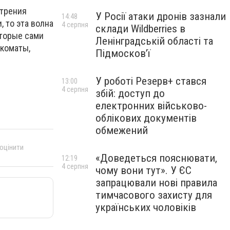
стрения
У Росії атаки дронів зазнали
14:48
, то эта волна
4 серпня
склади Wildberries в
оторые сами
Ленінградській області та
нкоматы,
Підмосков’ї
У роботі Резерв+ стався
13:00
4 серпня
збій: доступ до
електронних військово-
облікових документів
обмежений
 оцінити
«Доведеться пояснювати,
12:19
4 серпня
чому вони тут». У ЄС
запрацювали нові правила
тимчасового захисту для
українських чоловіків