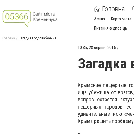
Головна
Афіша
Карта міста
Питання-відповідь
Головна
Загадка водоснабжения
10:35, 28 серпня 2015 р.
Загадка 
Крымские пещерные гор
ища убежища от врагов,
вопрос остается акту
пещерных городов ест
удивительные исключе
Крыма решить проблему 