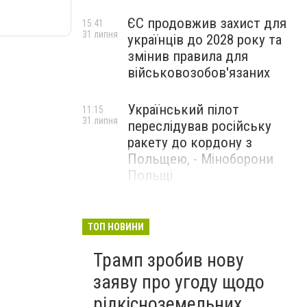
ЄС продовжив захист для
15:41
31 липня
українців до 2028 року та
змінив правила для
військовозобов'язаних
Український пілот
11:15
31 липня
переслідував російську
ракету до кордону з
Польщею, - Міноборони
Польщі
США заявили, що відбили
14:23
29 липня
ракетну атаку Ірану та
ТОП НОВИНИ
завдали ударів у відповідь
Трамп зробив нову
заяву про угоду щодо
рідкісноземельних