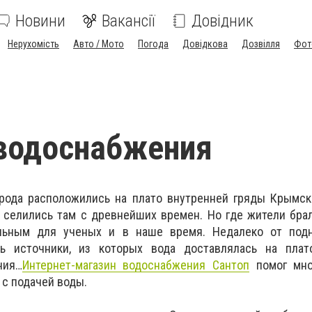
Новини
Вакансії
Довідник
Нерухомість
Авто / Мото
Погода
Довідкова
Дозвілля
Фот
водоснабжения
ода расположились на плато внутренней гряды Крымски
 селились там с древнейших времен. Но где жители бра
альным для ученых и в наше время. Недалеко от под
ь источники, из которых вода доставлялась на плат
ния…
Интернет-магазин водоснабжения Сантоп
помог мно
с подачей воды.