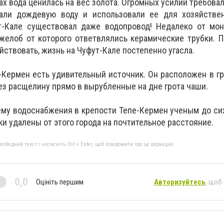
х вода ценилась на вес золота. Огромных усилий требовал
рали дождевую воду и использовали ее для хозяйстве
-Кале существовал даже водопровод! Недалеко от мон
желоб от которого ответвлялись керамические трубки. П
йствовать, жизнь на Чуфут-Кале постепенно угасла.
Кермен есть удивительный источник. Он расположен в гр
ез расщелину прямо в вырубленные на дне грота чаши.
ему водоснабжения в крепости Тепе-Кермен ученым до сих
и удалены от этого города на почтительное расстояние.
бхідний текст і натисніть Ctrl + Enter, щоб повідомити про це редакцію
0,0
Оцініть першим
Авторизуйтесь
, щоб