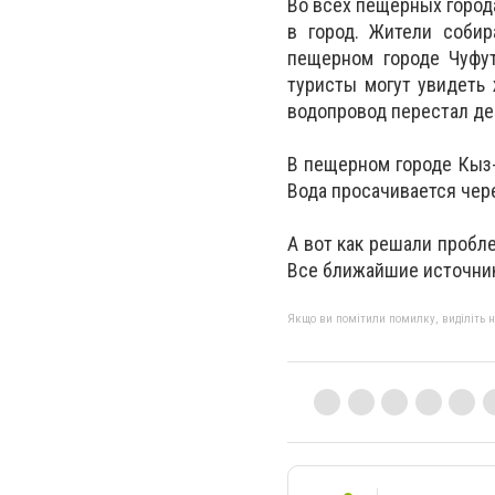
Во всех пещерных города
в город. Жители соби
пещерном городе Чуфут
туристы могут увидеть 
водопровод перестал де
В пещерном городе Кыз-
Вода просачивается чер
А вот как решали пробл
Все ближайшие источник
Якщо ви помітили помилку, виділіть нео