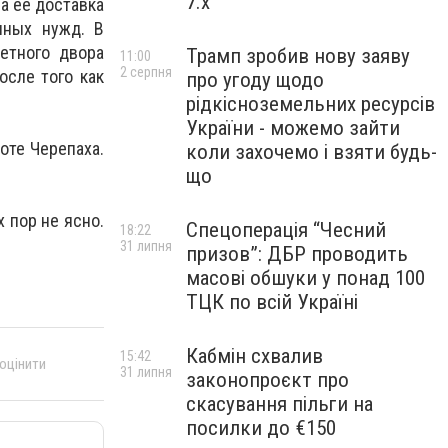
7.x
а ее доставка
нных нужд. В
етного двора
Трамп зробив нову заяву
11:00
2 серпня
осле того как
про угоду щодо
рідкісноземельних ресурсів
України - можемо зайти
оте Черепаха.
коли захочемо і взяти будь-
що
 пор не ясно.
Спецоперація “Чесний
18:22
31 липня
призов”: ДБР проводить
масові обшуки у понад 100
ТЦК по всій Україні
Кабмін схвалив
15:42
 оцінити
31 липня
законопроєкт про
скасування пільги на
посилки до €150