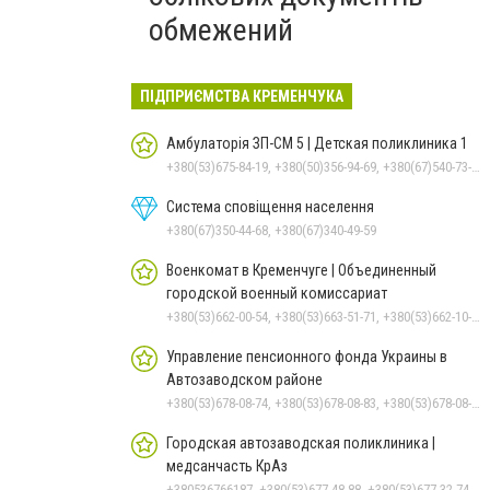
обмежений
ПІДПРИЄМСТВА КРЕМЕНЧУКА
Амбулаторія ЗП-СМ 5 | Детская поликлиника 1
+380(53)675-84-19, +380(50)356-94-69, +380(67)540-73-87
Система сповіщення населення
+380(67)350-44-68, +380(67)340-49-59
Военкомат в Кременчуге | Объединенный
городской военный комиссариат
+380(53)662-00-54, +380(53)663-51-71, +380(53)662-10-35
Управление пенсионного фонда Украины в
Автозаводском районе
+380(53)678-08-74, +380(53)678-08-83, +380(53)678-08-41, +380(53)678-08-86, +380(53)678-09-05
Городская автозаводская поликлиника |
медсанчасть КрАз
+380536766187, +380(53)677-48-88, +380(53)677-32-74, +380(53)676-62-99