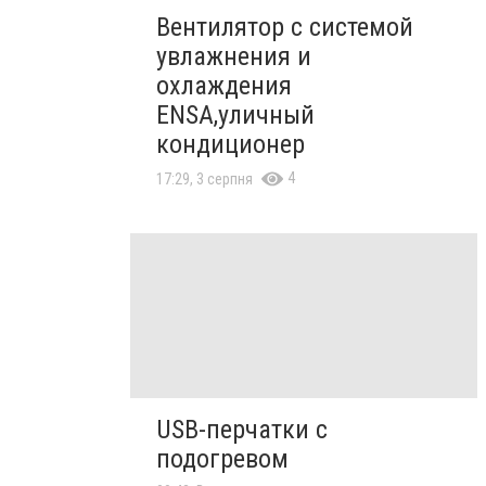
Вентилятор с системой
увлажнения и
охлаждения
ENSA,уличный
кондиционер
4
17:29, 3 серпня
USB-перчатки с
подогревом