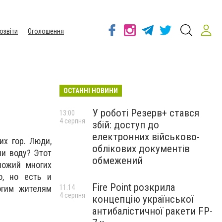
озвіти
Оголошення
ОСТАННІ НОВИНИ
У роботі Резерв+ стався
13:00
4 серпня
збій: доступ до
електронних військово-
х гор. Люди,
облікових документів
ли воду? Этот
обмежений
ножий многих
о, но есть и
Fire Point розкрила
гим жителям
11:14
4 серпня
концепцію української
антибалістичної ракети FP-