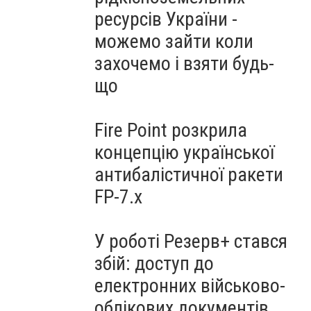
ресурсів України -
можемо зайти коли
захочемо і взяти будь-
що
Fire Point розкрила
концепцію української
антибалістичної ракети
FP-7.x
У роботі Резерв+ стався
збій: доступ до
електронних військово-
облікових документів